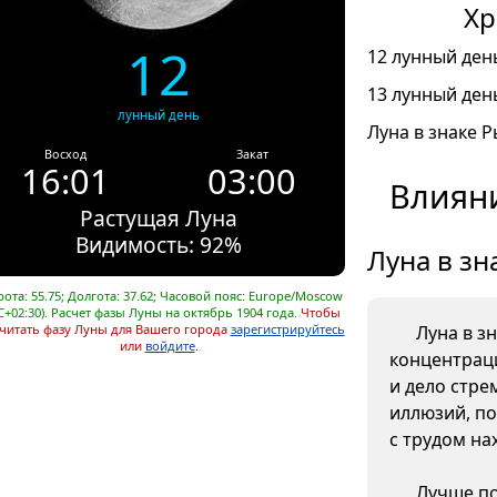
Хр
12
12 лунный день
13 лунный день
лунный день
Луна в знаке Р
Восход
Закат
16:01
03:00
Влияни
Растущая Луна
Видимость: 92%
Луна в зн
ота: 55.75; Долгота: 37.62; Часовой пояс: Europe/Moscow
C+02:30). Расчет фазы Луны на октябрь 1904 года.
Чтобы
читать фазу Луны для Вашего города
зарегистрируйтесь
Луна в з
или
войдите
.
концентрац
и дело стре
иллюзий, п
с трудом на
Лучше по