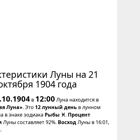
ктеристики Луны на 21
октября 1904 года
.10.1904
12:00
в
Луна находится в
ая Луна»
. Это
12 лунный день
в лунном
на в знаке зодиака
Рыбы ♓
.
Процент
и
Луны составляет 92%.
Восход
Луны в 16:01,
.