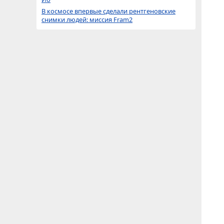
В космосе впервые сделали рентгеновские
снимки людей: миссия Fram2