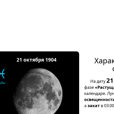
Хара
21 октября 1904
♓
21
На дату
ыбы
фазе
«Растущ
календаре. Лу
освещенност
а
закат
в 03:00