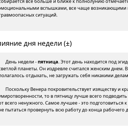
собирается все больше и ближе к полнолунию отмечаетс
эмоциональными вспышками, все чаще возникающими 
травмоопасных ситуаций.
лияние дня недели (±)
День недели -
пятница
. Этот день находится под эги
светлой планеты. Он издревле считался женским днем. 
полагалось отдыхать, не загружать себя никакими делам
Поскольку Венера покровительствует изяществу и кр
умиротворенности, то в пятницу лучше всего подводить
от всего ненужного. Самое лучшее - это подготовиться 
не пытаться провернуть всю работу до конца рабочего д