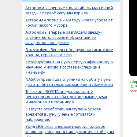
Астрономы впервые сняли гибель массивной
звезды с первой секунды взрыва
Астероид Апофис в 2029 году: новая угроза от
космического мусора
Астрономы впервые разглядели звезду-
спутник Бетельгейзе и объяснили её
загадочное поведение
В атмосфере Венеры обнаружены гигантские
кольца, скрытые от глаз
Китай доставит на Луну первую африканскую
научную миссию в составе экспедиции
«Чанъэ-8»
NASA отправит два спутника на орбиту Луны
Шир
для отработки сложных маневров сближения
(UT
расс
Телескоп eROSITA представил карту
рентгеновского неба с рекордными двумя
миллионами источников
5 августа отработавшая ступень SpaceX
врежется в Луну: учёные готовятся к
наблюдению
Зонд «Юнона» впервые измерил скрытое
тепло под поверхностью вулканической луны
Ио