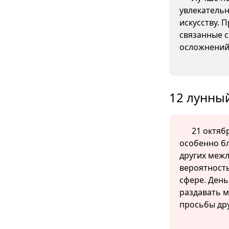
увлекательн
искусству. 
связанные с
осложнений
12 лунный
21 октябр
особенно б
других меж
вероятность
сфере. День
раздавать м
просьбы дру