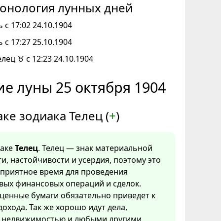
онология лунных дней
 с 17:02 24.10.1904
 с 17:27 25.10.1904
елец ♉ с 12:23 24.10.1904
е луны 25 октября 1904
аке зодиака Телец (
+
)
наке
Телец
. Телец — знак материальной
и, настойчивости и усердия, поэтому это
оприятное время для проведения
вых финансовых операций и сделок.
ценные бумаги обязательно приведет к
охода. Так же хорошо идут дела,
с недвижимостью и любыми другими