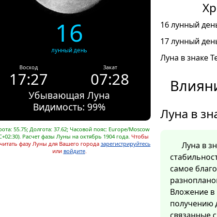
Хр
16
16 лунный день
17 лунный день
лунный день
Луна в знаке Т
Восход
Закат
17:27
07:28
Влияни
Убывающая Луна
Видимость: 99%
Луна в зн
ота: 55.75; Долгота: 37.62; Часовой пояс: Europe/Moscow
C+02:30). Расчет фазы Луны на октябрь 1904 года.
Чтобы
читать фазу Луны для Вашего города
зарегистрируйтесь
Луна в з
или
войдите
.
стабильност
самое благ
разноплано
Вложение в 
получению д
связанные 