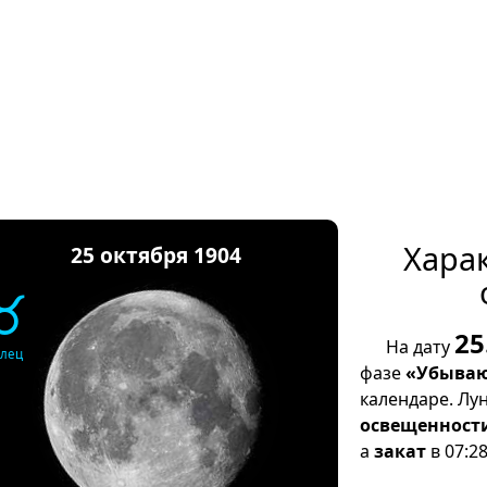
Хара
25 октября 1904
♉
25
На дату
елец
фазе
«Убываю
календаре. Лу
освещенност
а
закат
в 07:28