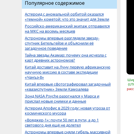
Популярное содержимое
Астероид с аномальной орбитой оказался
«темной» кометой: что это значит для Земли
Российско-американский экипаж отправился
на МКС на восемь месяцев
Астрономы впервые разглядели звезду-
спутник Бетельгейзе и объяснили её
загадочное поведение
Тайна звезды Акамар: почему она исчезла с
карт древних астрономов?
Китай доставит на Луну первую африканскую
научную миссию в составе экспедиции
«Чанъэ-8»
Шир
Китай впервые сфотографировал загадочный
(UT
«квазиспутник» Земли Камоалева
расс
Зонд NASA Psyche разогнался у Марса и
прислал новые снимки и данные
Астероид Апофис в 2029 году: новая угроза от
космического мусора
«Вояджер-1»: почти 50 лет в пути, а до 1
светового дня ещё не долетел
Астрономы впервые сняли гибель массивной