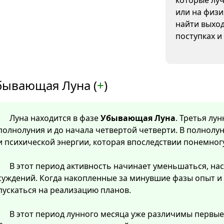
которые луч
или на физи
найти выход
поступках и
бывающая Луна (
+
)
Луна находится в фазе
Убывающая Луна
. Третья лу
полнолуния и до начала четвертой четверти. В полнолу
и психической энергии, которая впоследствии понемног
В этот период активность начинает уменьшаться, нас
суждений. Когда накопленные за минувшие фазы опыт и
пускаться на реализацию планов.
В этот период лунного месяца уже различимы первые