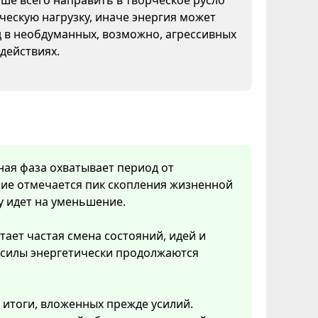
ше всего направить в творческое русло
ческую нагрузку, иначе энергия может
 в необдуманных, возможно, агрессивных
 действиях.
нная фаза охватывает период от
ние отмечается пик скопления жизненной
у идет на уменьшение.
тает частая смена состояний, идей и
 силы энергетически продолжаются
 итоги, вложенных прежде усилий.