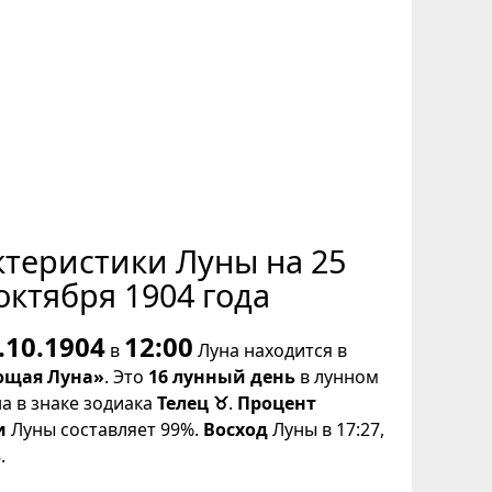
ктеристики Луны на 25
октября 1904 года
.10.1904
12:00
в
Луна находится в
щая Луна»
. Это
16 лунный день
в лунном
на в знаке зодиака
Телец ♉
.
Процент
и
Луны составляет 99%.
Восход
Луны в 17:27,
.