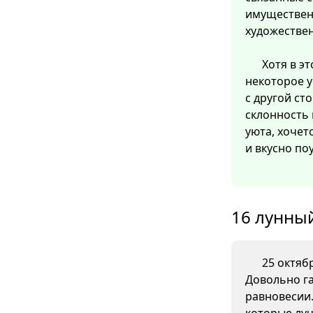
имуществен
художестве
Хотя в э
некоторое 
с другой ст
склонность 
уюта, хочет
и вкусно по
16 лунный
25 октябр
Довольно га
равновесии