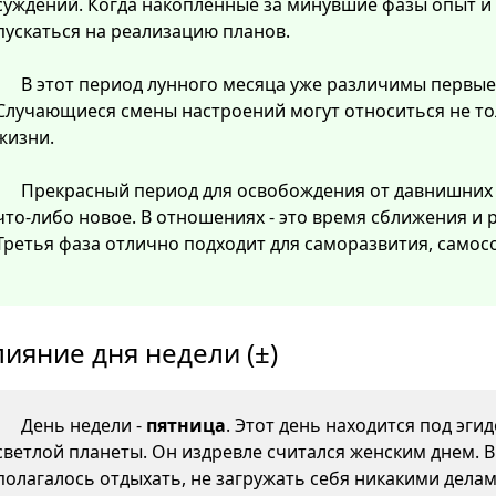
суждений. Когда накопленные за минувшие фазы опыт и
пускаться на реализацию планов.
В этот период лунного месяца уже различимы первые
Случающиеся смены настроений могут относиться не тол
жизни.
Прекрасный период для освобождения от давнишних
что-либо новое. В отношениях - это время сближения и
Третья фаза отлично подходит для саморазвития, самос
лияние дня недели (±)
День недели -
пятница
. Этот день находится под эги
светлой планеты. Он издревле считался женским днем. 
полагалось отдыхать, не загружать себя никакими делам