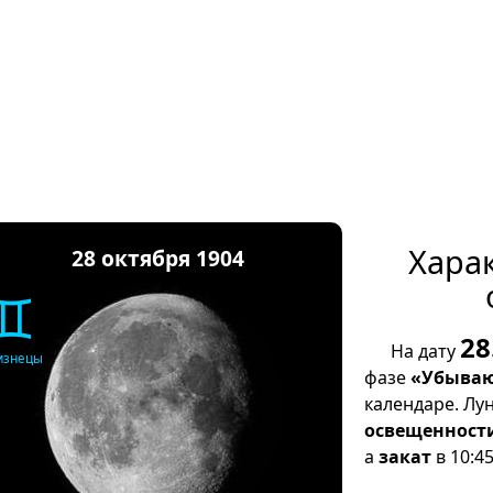
Хара
28 октября 1904
♊
28
На дату
изнецы
фазе
«Убываю
календаре. Лу
освещенност
а
закат
в 10:45