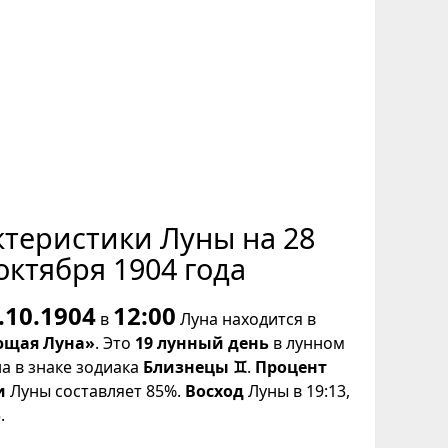
ктеристики Луны на 28
октября 1904 года
.10.1904
12:00
в
Луна находится в
щая Луна»
. Это
19 лунный день
в лунном
на в знаке зодиака
Близнецы ♊
.
Процент
и
Луны составляет 85%.
Восход
Луны в 19:13,
.