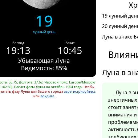
Хр
19
19 лунный день
20 лунный день
лунный день
Луна в знаке Б
Восход
Закат
19:13
10:45
Влияни
Убывающая Луна
Видимость: 85%
Луна в зн
ота: 55.75; Долгота: 37.62; Часовой пояс: Europe/Moscow
C+02:30). Расчет фазы Луны на октябрь 1904 года.
Чтобы
читать фазу Луны для Вашего города
зарегистрируйтесь
Луна в з
или
войдите
.
энергичных 
стоит заня
внимания и
проблемами
активность 
требующих 