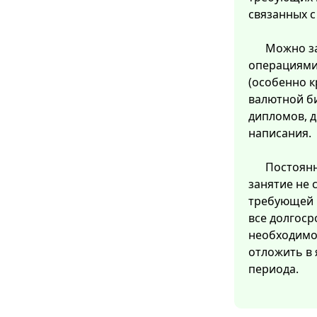
связанных 
Можно з
операциями
(особенно 
валютной б
дипломов, д
написания.
Постоянн
занятие не 
требующей 
все долгоср
необходимо 
отложить в 
периода.