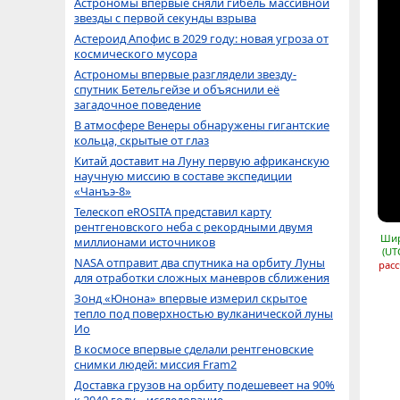
Астрономы впервые сняли гибель массивной
звезды с первой секунды взрыва
Астероид Апофис в 2029 году: новая угроза от
космического мусора
Астрономы впервые разглядели звезду-
спутник Бетельгейзе и объяснили её
загадочное поведение
В атмосфере Венеры обнаружены гигантские
кольца, скрытые от глаз
Китай доставит на Луну первую африканскую
научную миссию в составе экспедиции
«Чанъэ-8»
Телескоп eROSITA представил карту
рентгеновского неба с рекордными двумя
Шир
миллионами источников
(UT
NASA отправит два спутника на орбиту Луны
расс
для отработки сложных маневров сближения
Зонд «Юнона» впервые измерил скрытое
тепло под поверхностью вулканической луны
Ио
В космосе впервые сделали рентгеновские
снимки людей: миссия Fram2
Доставка грузов на орбиту подешевеет на 90%