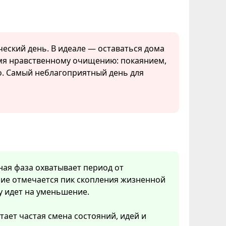
ческий день. В идеале — оставаться дома
емя нравственному очищению: покаянием,
о. Самый неблагоприятный день для
нная фаза охватывает период от
ние отмечается пик скопления жизненной
у идет на уменьшение.
тает частая смена состояний, идей и