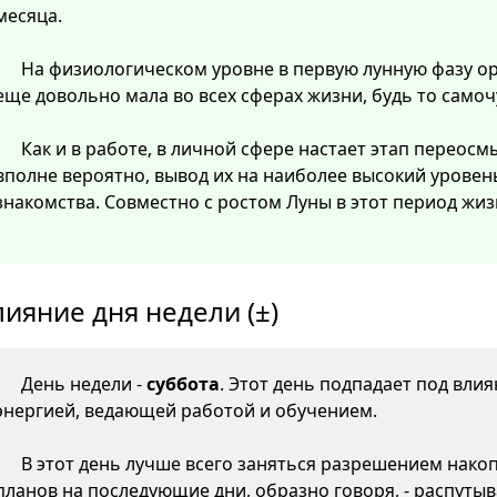
месяца.
На физиологическом уровне в первую лунную фазу о
еще довольно мала во всех сферах жизни, будь то самоч
Как и в работе, в личной сфере настает этап перео
вполне вероятно, вывод их на наиболее высокий уровен
знакомства. Совместно с ростом Луны в этот период жиз
лияние дня недели (±)
День недели -
суббота
. Этот день подпадает под вли
энергией, ведающей работой и обучением.
В этот день лучше всего заняться разрешением нако
планов на последующие дни, образно говоря, - распутыв