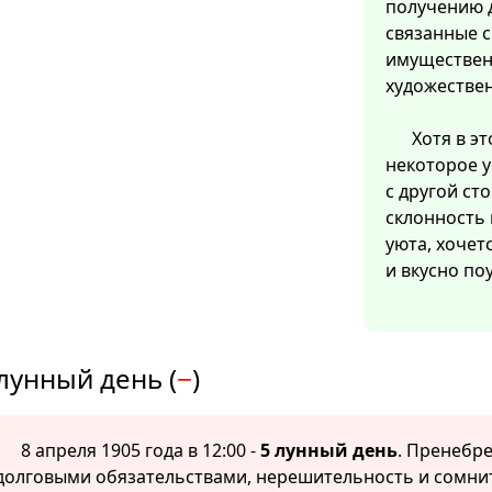
получению д
связанные 
имуществен
художестве
Хотя в э
некоторое 
с другой ст
склонность 
уюта, хочет
и вкусно по
лунный день (
−
)
8 апреля 1905 года в 12:00 -
5 лунный день
. Пренебр
долговыми обязательствами, нерешительность и сомнит