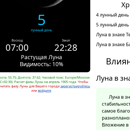
Хр
5
4 лунный день 
5 лунный день 
лунный день
Луна в знаке Т
Восход
Закат
07:00
22:28
Луна в знаке Б
Растущая Луна
Влиян
Видимость: 10%
Луна в зн
ота: 55.75; Долгота: 37.62; Часовой пояс: Europe/Moscow
C+02:30). Расчет фазы Луны на апрель 1905 года.
Чтобы
читать фазу Луны для Вашего города
зарегистрируйтесь
или
войдите
.
Луна в з
стабильност
самое благ
разноплано
Вложение в 