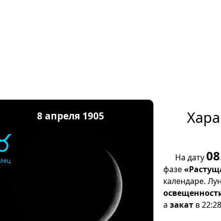
Хара
8 апреля 1905
♉
08
На дату
елец
фазе
«Растущ
календаре. Лу
освещенност
а
закат
в 22:28