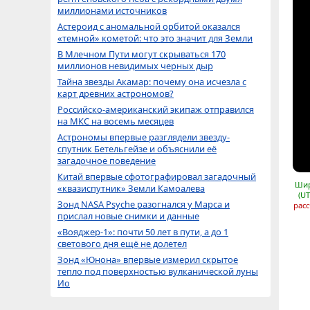
миллионами источников
Астероид с аномальной орбитой оказался
«темной» кометой: что это значит для Земли
В Млечном Пути могут скрываться 170
миллионов невидимых черных дыр
Тайна звезды Акамар: почему она исчезла с
карт древних астрономов?
Российско-американский экипаж отправился
на МКС на восемь месяцев
Астрономы впервые разглядели звезду-
спутник Бетельгейзе и объяснили её
загадочное поведение
Китай впервые сфотографировал загадочный
Шир
«квазиспутник» Земли Камоалева
(UT
Зонд NASA Psyche разогнался у Марса и
расс
прислал новые снимки и данные
«Вояджер-1»: почти 50 лет в пути, а до 1
светового дня ещё не долетел
Зонд «Юнона» впервые измерил скрытое
тепло под поверхностью вулканической луны
Ио