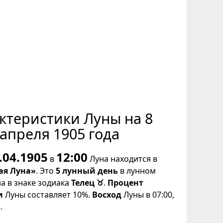
ктеристики Луны на 8
апреля 1905 года
.04.1905
12:00
в
Луна находится в
ая Луна»
. Это
5 лунный день
в лунном
на в знаке зодиака
Телец ♉
.
Процент
и
Луны составляет 10%.
Восход
Луны в 07:00,
.