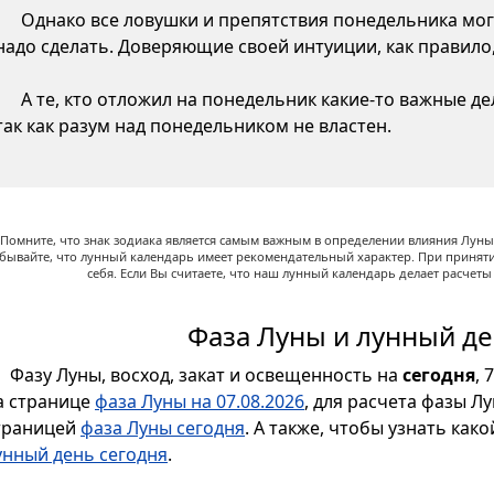
Однако все ловушки и препятствия понедельника могу
надо сделать. Доверяющие своей интуиции, как правило,
А те, кто отложил на понедельник какие-то важные д
так как разум над понедельником не властен.
Помните, что знак зодиака является самым важным в определении влияния Луны,
абывайте, что лунный календарь имеет рекомендательный характер. При принят
себя. Если Вы считаете, что наш лунный календарь делает расчет
Фаза Луны и лунный де
Фазу Луны, восход, закат и освещенность на
сегодня
, 
а странице
фаза Луны на 07.08.2026
, для расчета фазы Л
траницей
фаза Луны сегодня
. А также, чтобы узнать как
унный день сегодня
.