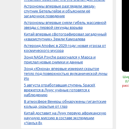
Астрономы впервые разглядели звезду-
спутник Бетельгейзе и объяснили её
загадочное поведение
Астрономы впервые сняли гибель массивной
звезды с первой секунды взрыва
Китай впервые сфотографировал загадочный
«квазиспутник» Земли Камоалева
Астероид Апофис в 2029 году: новая угроза от
космического мусора
Зонд NASA Psyche разогнался у Марса и
прислал новые снимки и данные
Зонд «Юнона» впервые измерил скрытое
тепло под поверхностью вулканической луны
Шир
Ио
(U
5 августа отработавшая ступень SpaceX
расс
врежется в Луну: учёные готовятся к
наблюдению
В атмосфере Венеры обнаружены гигантские
кольца, скрытые от глаз
Китай доставит на Луну первую африканскую
научную миссию в составе экспедиции
«Чанъэ-8»