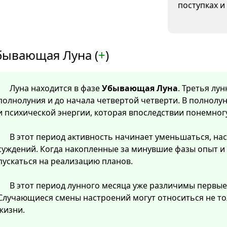
поступках и
бывающая Луна (
+
)
Луна находится в фазе
Убывающая Луна
. Третья лу
полнолуния и до начала четвертой четверти. В полнолу
и психической энергии, которая впоследствии понемног
В этот период активность начинает уменьшаться, нас
суждений. Когда накопленные за минувшие фазы опыт и
пускаться на реализацию планов.
В этот период лунного месяца уже различимы первые
Случающиеся смены настроений могут относиться не тол
жизни.