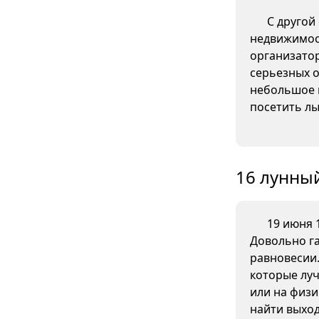
С другой
недвижимос
организато
серьезных о
небольшое 
посетить л
16 лунный
19 июня 1
Довольно га
равновесии
которые луч
или на физи
найти выход