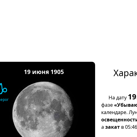
Хара
19 июня 1905
♑
19
На дату
зерог
фазе
«Убываю
календаре. Лу
освещенност
а
закат
в 05:46