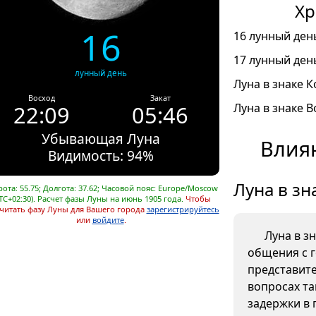
Хр
16
16 лунный день
17 лунный день
лунный день
Луна в знаке К
Восход
Закат
22:09
05:46
Луна в знаке В
Убывающая Луна
Влиян
Видимость: 94%
Луна в зн
ота: 55.75; Долгота: 37.62; Часовой пояс: Europe/Moscow
TC+02:30). Расчет фазы Луны на июнь 1905 года.
Чтобы
читать фазу Луны для Вашего города
зарегистрируйтесь
или
войдите
.
Луна в з
общения с 
представите
вопросах та
задержки в 