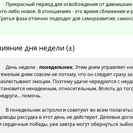
Прекрасный период для освобождения от давнишних
что-либо новое. В отношениях - это время сближения и
Третья фаза отлично подходит для саморазвития, самос
лияние дня недели (±)
День недели -
понедельник
. Этим днем управляет «н
тяжелым днем совсем не потому, что он следует сразу з
захлестывают эмоции. Поэтому удачи чередуются с неуда
становится ненадежным, относительным. Вплоть до того,
недруги... помочь.
В понедельник астрологи советуют во всем полагатьс
доводы рассудка в этот день не действуют. Деловые дого
и сердечные победы, уже завтра могут обернуться зыб