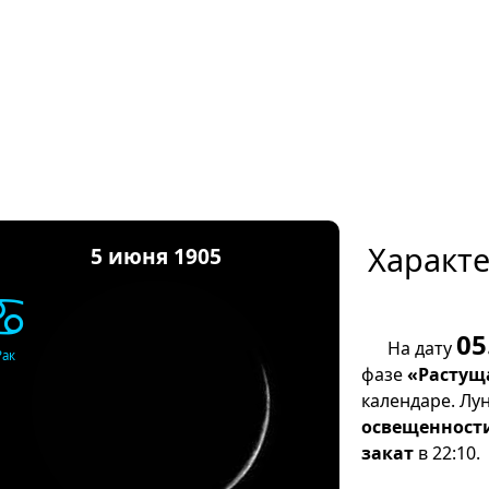
Характ
5 июня 1905
♋
05
На дату
Рак
фазе
«Растущ
календаре. Лу
освещенност
закат
в 22:10.