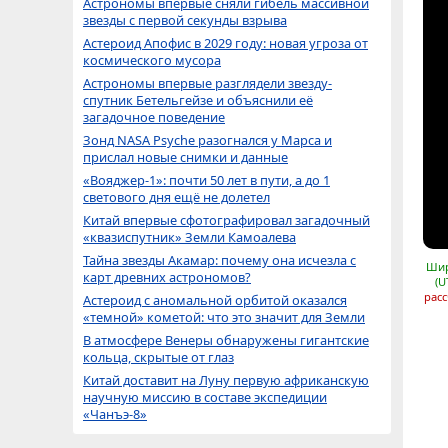
Астрономы впервые сняли гибель массивной
звезды с первой секунды взрыва
Астероид Апофис в 2029 году: новая угроза от
космического мусора
Астрономы впервые разглядели звезду-
спутник Бетельгейзе и объяснили её
загадочное поведение
Зонд NASA Psyche разогнался у Марса и
прислал новые снимки и данные
«Вояджер-1»: почти 50 лет в пути, а до 1
светового дня ещё не долетел
Китай впервые сфотографировал загадочный
«квазиспутник» Земли Камоалева
Тайна звезды Акамар: почему она исчезла с
Шир
карт древних астрономов?
(U
расс
Астероид с аномальной орбитой оказался
«темной» кометой: что это значит для Земли
В атмосфере Венеры обнаружены гигантские
кольца, скрытые от глаз
Китай доставит на Луну первую африканскую
научную миссию в составе экспедиции
«Чанъэ-8»