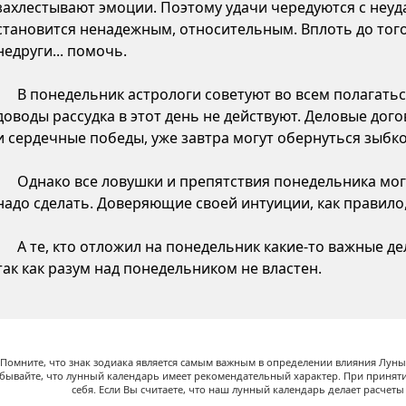
захлестывают эмоции. Поэтому удачи чередуются с неуда
становится ненадежным, относительным. Вплоть до того,
недруги... помочь.
В понедельник астрологи советуют во всем полагатьс
доводы рассудка в этот день не действуют. Деловые дого
и сердечные победы, уже завтра могут обернуться зыб
Однако все ловушки и препятствия понедельника могу
надо сделать. Доверяющие своей интуиции, как правило,
А те, кто отложил на понедельник какие-то важные д
так как разум над понедельником не властен.
Помните, что знак зодиака является самым важным в определении влияния Луны,
абывайте, что лунный календарь имеет рекомендательный характер. При принят
себя. Если Вы считаете, что наш лунный календарь делает расчет