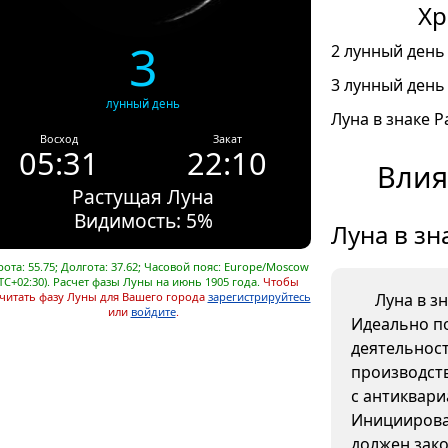
Хр
3
2 лунный день 
3 лунный день 
лунный день
Луна в знаке Ра
Восход
Закат
05:31
22:10
Влия
Растущая Луна
Видимость: 5%
Луна в зн
ота: 55.75; Долгота: 37.62; Часовой пояс: Europe/Moscow
TC+02:30). Расчет фазы Луны на июнь 1905 года.
Чтобы
читать фазу Луны для Вашего города
зарегистрируйтесь
Луна в з
или
войдите
.
Идеально п
деятельнос
производств
с антиквар
Инициирова
должен зако