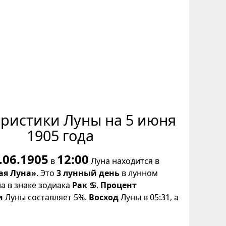
еристики Луны на 5 июня
1905 года
.06.1905
12:00
в
Луна находится в
ая Луна»
. Это
3 лунный день
в лунном
на в знаке зодиака
Рак ♋
.
Процент
и
Луны составляет 5%.
Восход
Луны в 05:31, а