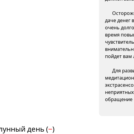
Осторожн
даче денег 
очень долго
время повы
чувствитель
внимательно
пойдет вам 
Для разв
медитацион
экстрасенсо
неприятных
обращение 
лунный день (
−
)