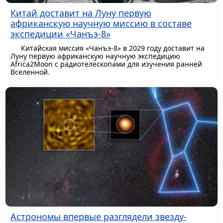
Китай доставит на Луну первую
африканскую научную миссию в составе
экспедиции «Чанъэ-8»
Китайская миссия «Чанъэ-8» в 2029 году доставит на
Луну первую африканскую научную экспедицию
Africa2Moon с радиотелескопами для изучения ранней
Вселенной.
Астрономы впервые разглядели звезду-