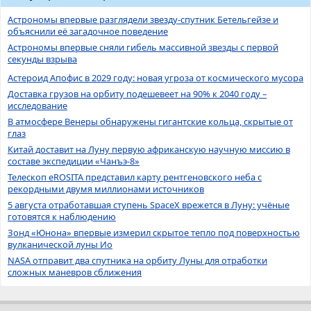
Астрономы впервые разглядели звезду-спутник Бетельгейзе и
объяснили её загадочное поведение
Астрономы впервые сняли гибель массивной звезды с первой
секунды взрыва
Астероид Апофис в 2029 году: новая угроза от космического мусора
Доставка грузов на орбиту подешевеет на 90% к 2040 году –
исследование
В атмосфере Венеры обнаружены гигантские кольца, скрытые от
глаз
Китай доставит на Луну первую африканскую научную миссию в
составе экспедиции «Чанъэ-8»
Телескоп eROSITA представил карту рентгеновского неба с
рекордными двумя миллионами источников
5 августа отработавшая ступень SpaceX врежется в Луну: учёные
готовятся к наблюдению
Зонд «Юнона» впервые измерил скрытое тепло под поверхностью
вулканической луны Ио
NASA отправит два спутника на орбиту Луны для отработки
сложных маневров сближения