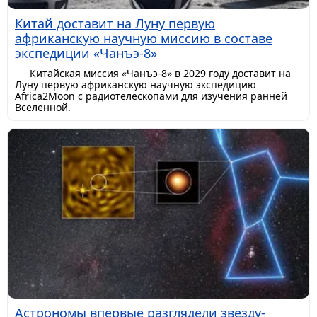
Китай доставит на Луну первую
африканскую научную миссию в составе
экспедиции «Чанъэ-8»
Китайская миссия «Чанъэ-8» в 2029 году доставит на
Луну первую африканскую научную экспедицию
Africa2Moon с радиотелескопами для изучения ранней
Вселенной.
Астрономы впервые разглядели звезду-