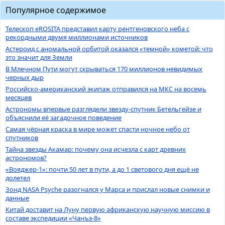
Популярное содержимое
Телескоп eROSITA представил карту рентгеновского неба с
рекордными двумя миллионами источников
Астероид с аномальной орбитой оказался «темной» кометой: что
это значит для Земли
В Млечном Пути могут скрываться 170 миллионов невидимых
черных дыр
Российско-американский экипаж отправился на МКС на восемь
месяцев
Астрономы впервые разглядели звезду-спутник Бетельгейзе и
объяснили её загадочное поведение
Самая чёрная краска в мире может спасти ночное небо от
спутников
Тайна звезды Акамар: почему она исчезла с карт древних
астрономов?
«Вояджер-1»: почти 50 лет в пути, а до 1 светового дня ещё не
долетел
Зонд NASA Psyche разогнался у Марса и прислал новые снимки и
данные
Китай доставит на Луну первую африканскую научную миссию в
составе экспедиции «Чанъэ-8»