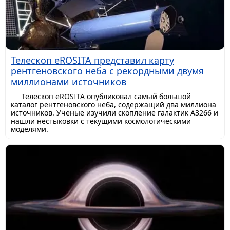
Телескоп eROSITA представил карту
рентгеновского неба с рекордными двумя
миллионами источников
Телескоп eROSITA опубликовал самый большой
каталог рентгеновского неба, содержащий два миллиона
источников. Ученые изучили скопление галактик A3266 и
нашли нестыковки с текущими космологическими
моделями.