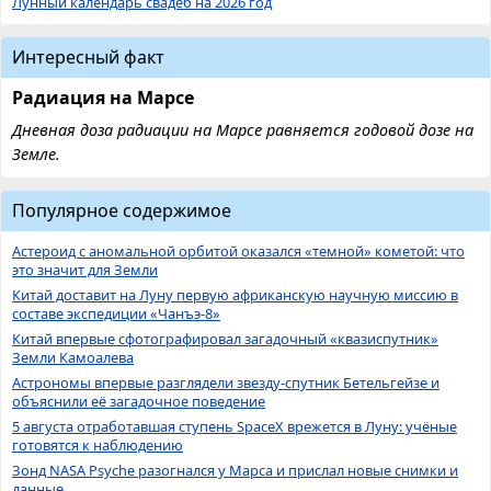
Лунный календарь свадеб на 2026 год
Интересный факт
Радиация на Марсе
Дневная доза радиации на Марсе равняется годовой дозе на
Земле.
Популярное содержимое
Астероид с аномальной орбитой оказался «темной» кометой: что
это значит для Земли
Китай доставит на Луну первую африканскую научную миссию в
составе экспедиции «Чанъэ-8»
Китай впервые сфотографировал загадочный «квазиспутник»
Земли Камоалева
Астрономы впервые разглядели звезду-спутник Бетельгейзе и
объяснили её загадочное поведение
5 августа отработавшая ступень SpaceX врежется в Луну: учёные
готовятся к наблюдению
Зонд NASA Psyche разогнался у Марса и прислал новые снимки и
данные