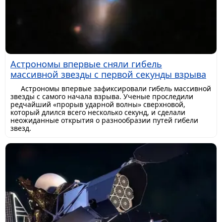
Астрономы впервые сняли гибель
массивной звезды с первой секунды взрыва
Астрономы впервые зафиксировали гибель массивной
звезды с самого начала взрыва. Ученые проследили
редчайший «прорыв ударной волны» сверхновой,
который длился всего несколько секунд, и сделали
неожиданные открытия о разнообразии путей гибели
звезд.