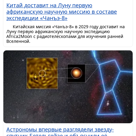
Китай доставит на Луну первую
африканскую научную миссию в составе
экспедиции «Чанъэ-8»
Китайская миссия «Чанъэ-8» в 2029 году доставит на
Луну первую африканскую научную экспедицию
Africa2Moon с радиотелескопами для изучения ранней
Вселенной.
Астрономы впервые разглядели звезду-
спутник Бетельгейзе и объяснили её