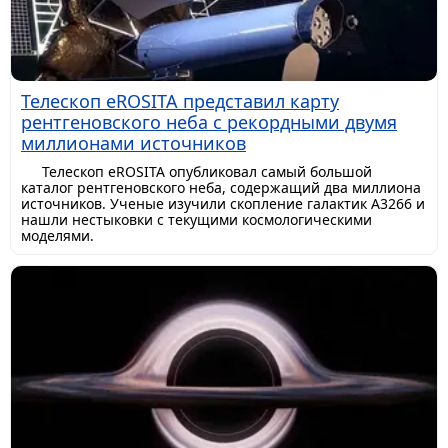
Телескоп eROSITA представил карту
рентгеновского неба с рекордными двумя
миллионами источников
Телескоп eROSITA опубликовал самый большой
каталог рентгеновского неба, содержащий два миллиона
источников. Ученые изучили скопление галактик A3266 и
нашли нестыковки с текущими космологическими
моделями.