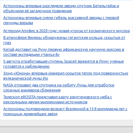
Астрономы впервые разглядели звезду-спутник Бетельгейзе и
объяснили её загадочное поведение
Астрономы впервые сняли гибель массивной звезды с первой
секунды взрыва
Астероид Апофис в 2029 году: новая угроза от космического мусора
В атмосфере Венеры обнаружены гигантские кольца, скрытые от
глаз
Китай доставит на Луну первую африканскую научную миссию в
составе экспедиции «Чанъэ-8»
5 августа отработавшая ступень SpaceX врежется в Луну: учёные
готовятся к наблюдению
Зонд «Юнона» впервые измерил скрытое тепло под поверхностью
вулканической луны Ио
NASA отправит два спутника на орбиту Луны для отработки
сложных маневров сближения
Телескоп eROSITA представил карту рентгеновского неба с
рекордными двумя миллионами источников
Астрономы подтвердили возраст Вселенной в 13,8 миллиарда лет с
помощью древнейших звёзд