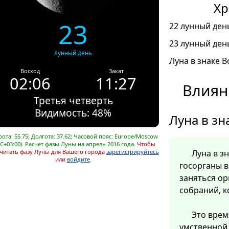
Хр
23
22 лунный день
23 лунный день
лунный день
Луна в знаке В
Восход
Закат
02:06
11:27
Влиян
Третья четверть
Видимость: 48%
Луна в зн
ота: 55.75; Долгота: 37.62; Часовой пояс: Europe/Moscow
C+03:00). Расчет фазы Луны на апрель 2016 года.
Чтобы
читать фазу Луны для Вашего города
зарегистрируйтесь
Луна в з
или
войдите
.
госорганы в
заняться о
собраний, к
Это врем
умственной 