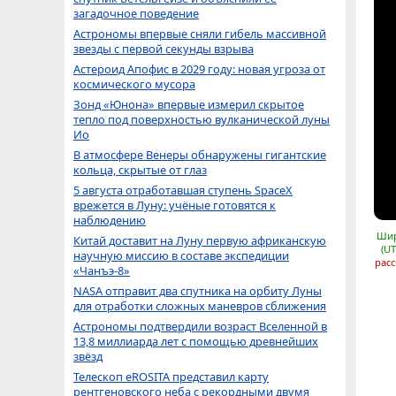
загадочное поведение
Астрономы впервые сняли гибель массивной
звезды с первой секунды взрыва
Астероид Апофис в 2029 году: новая угроза от
космического мусора
Зонд «Юнона» впервые измерил скрытое
тепло под поверхностью вулканической луны
Ио
В атмосфере Венеры обнаружены гигантские
кольца, скрытые от глаз
5 августа отработавшая ступень SpaceX
врежется в Луну: учёные готовятся к
наблюдению
Шир
Китай доставит на Луну первую африканскую
(UT
научную миссию в составе экспедиции
расс
«Чанъэ-8»
NASA отправит два спутника на орбиту Луны
для отработки сложных маневров сближения
Астрономы подтвердили возраст Вселенной в
13,8 миллиарда лет с помощью древнейших
звёзд
Телескоп eROSITA представил карту
рентгеновского неба с рекордными двумя