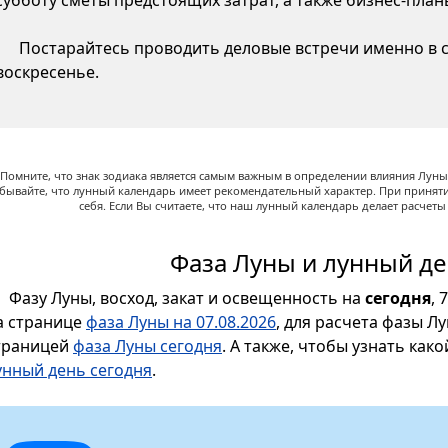
субботу сметы предстоящих затрат, а также бизнес-пла
Постарайтесь проводить деловые встречи именно в су
воскресенье.
Помните, что знак зодиака является самым важным в определении влияния Луны,
абывайте, что лунный календарь имеет рекомендательный характер. При принят
себя. Если Вы считаете, что наш лунный календарь делает расчет
Фаза Луны и лунный де
Фазу Луны, восход, закат и освещенность на
сегодня
, 
а странице
фаза Луны на 07.08.2026
, для расчета фазы Л
траницей
фаза Луны сегодня
. А также, чтобы узнать как
унный день сегодня
.