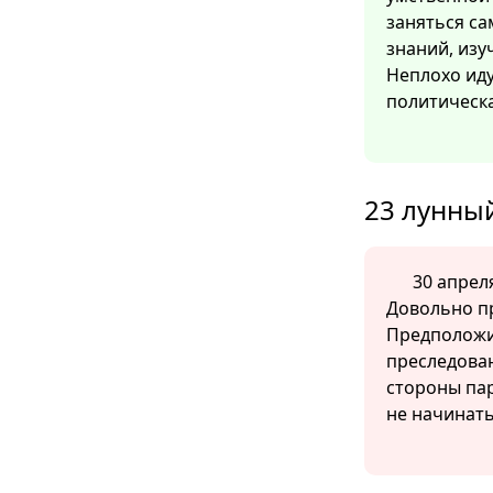
заняться с
знаний, изу
Неплохо иду
политическа
23 лунный
30 апреля
Довольно п
Предположит
преследова
стороны па
не начинать