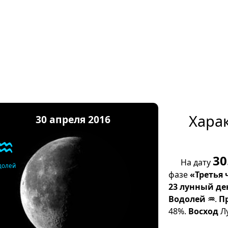
Хара
30 апреля 2016
♒
30
На дату
долей
фазе
«Третья 
23 лунный де
Водолей ♒
.
П
48%.
Восход
Лу