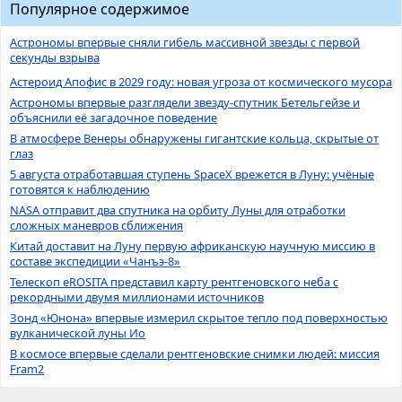
Популярное содержимое
Астрономы впервые сняли гибель массивной звезды с первой
секунды взрыва
Астероид Апофис в 2029 году: новая угроза от космического мусора
Астрономы впервые разглядели звезду-спутник Бетельгейзе и
объяснили её загадочное поведение
В атмосфере Венеры обнаружены гигантские кольца, скрытые от
глаз
5 августа отработавшая ступень SpaceX врежется в Луну: учёные
готовятся к наблюдению
NASA отправит два спутника на орбиту Луны для отработки
сложных маневров сближения
Китай доставит на Луну первую африканскую научную миссию в
составе экспедиции «Чанъэ-8»
Телескоп eROSITA представил карту рентгеновского неба с
рекордными двумя миллионами источников
Зонд «Юнона» впервые измерил скрытое тепло под поверхностью
вулканической луны Ио
В космосе впервые сделали рентгеновские снимки людей: миссия
Fram2