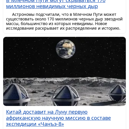
В Млечном Пути могут скрываться 170
миллионов невидимых черных дыр
Астрономы подсчитали, что в Млечном Пути может
существовать около 170 миллионов черных дыр звездной
массы, большинство из которых невидимы. Новое
исследование раскрывает их распределение и историю.
Китай доставит на Луну первую
африканскую научную миссию в составе
экспедиции «Чанъэ-8»