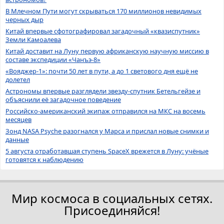
В Млечном Пути могут скрываться 170 миллионов невидимых
черных дыр
Китай впервые сфотографировал загадочный «квазиспутник»
Земли Камоалева
Китай доставит на Луну первую африканскую научную миссию в
составе экспедиции «Чанъэ-8»
«Вояджер-1»: почти 50 лет в пути, а до 1 светового дня ещё не
долетел
Астрономы впервые разглядели звезду-спутник Бетельгейзе и
объяснили её загадочное поведение
Российско-американский экипаж отправился на МКС на восемь
месяцев
Зонд NASA Psyche разогнался у Марса и прислал новые снимки и
данные
5 августа отработавшая ступень SpaceX врежется в Луну: учёные
готовятся к наблюдению
Мир космоса в социальных сетях.
Присоединяйся!