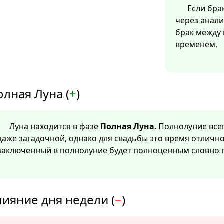
Если бра
через анал
брак между
временем.
олная Луна (
+
)
Луна находится в фазе
Полная Луна
. Полнолуние все
даже загадочной, однако для свадьбы это время отличн
заключенный в полнолуние будет полноценным словно 
лияние дня недели (
−
)