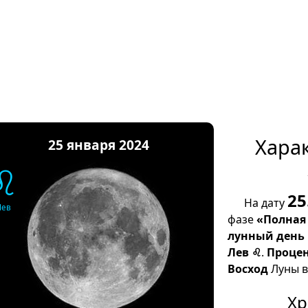
Хара
25 января 2024
♌
25
На дату
Лев
фазе
«Полная
лунный день
Лев ♌
.
Процен
Восход
Луны в 
Хр