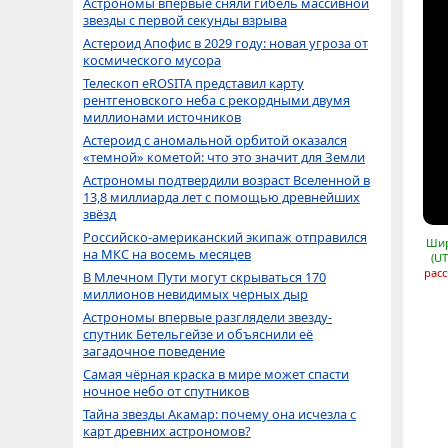
Астрономы впервые сняли гибель массивной
звезды с первой секунды взрыва
Астероид Апофис в 2029 году: новая угроза от
космического мусора
Телескоп eROSITA представил карту
рентгеновского неба с рекордными двумя
миллионами источников
Астероид с аномальной орбитой оказался
«темной» кометой: что это значит для Земли
Астрономы подтвердили возраст Вселенной в
13,8 миллиарда лет с помощью древнейших
звёзд
Российско-американский экипаж отправился
Шир
на МКС на восемь месяцев
(UT
расс
В Млечном Пути могут скрываться 170
миллионов невидимых черных дыр
Астрономы впервые разглядели звезду-
спутник Бетельгейзе и объяснили её
загадочное поведение
Самая чёрная краска в мире может спасти
ночное небо от спутников
Тайна звезды Акамар: почему она исчезла с
карт древних астрономов?