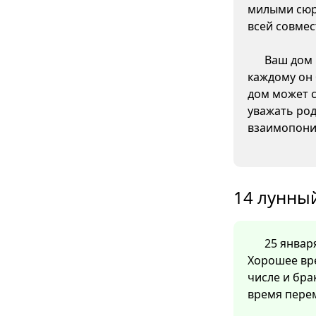
милыми сюр
всей совмес
Ваш дом 
каждому он 
дом может с
уважать род
взаимопони
14 лунный
25 января
Хорошее вре
числе и бра
время перем