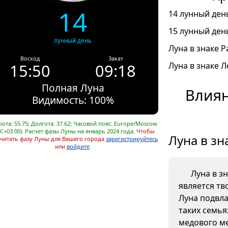
14
14 лунный день
15 лунный день
лунный день
Луна в знаке Ра
Восход
Закат
15:50
09:18
Луна в знаке Л
Полная Луна
Влиян
Видимость: 100%
ота: 55.75; Долгота: 37.62; Часовой пояс: Europe/Moscow
C+03:00). Расчет фазы Луны на январь 2024 года.
Чтобы
Луна в зн
читать фазу Луны для Вашего города
зарегистрируйтесь
или
войдите
.
Луна в з
является тв
Луна подвла
таких семья
медового ме