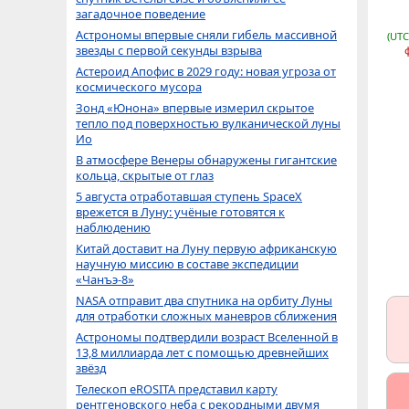
загадочное поведение
Астрономы впервые сняли гибель массивной
(UTC
звезды с первой секунды взрыва
Астероид Апофис в 2029 году: новая угроза от
космического мусора
Зонд «Юнона» впервые измерил скрытое
тепло под поверхностью вулканической луны
Ио
В атмосфере Венеры обнаружены гигантские
кольца, скрытые от глаз
5 августа отработавшая ступень SpaceX
врежется в Луну: учёные готовятся к
наблюдению
Китай доставит на Луну первую африканскую
научную миссию в составе экспедиции
«Чанъэ-8»
NASA отправит два спутника на орбиту Луны
для отработки сложных маневров сближения
Астрономы подтвердили возраст Вселенной в
13,8 миллиарда лет с помощью древнейших
звёзд
Телескоп eROSITA представил карту
рентгеновского неба с рекордными двумя