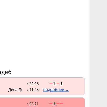
адеб
−
±
−
±
↑ 22:06
Дева ♍
↓ 11:45
подробнее →
−
±
−
−
↑ 23:21