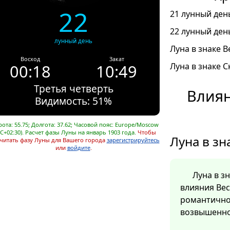
22
21 лунный день
22 лунный день
лунный день
Луна в знаке В
Восход
Закат
00:18
10:49
Луна в знаке С
Третья четверть
Влиян
Видимость: 51%
ота: 55.75; Долгота: 37.62; Часовой пояс: Europe/Moscow
C+02:30). Расчет фазы Луны на январь 1903 года.
Чтобы
Луна в зн
читать фазу Луны для Вашего города
зарегистрируйтесь
или
войдите
.
Луна в з
влияния Ве
романтично
возвышенно