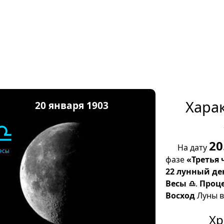
Хара
20 января 1903
♎
20
На дату
есы
фазе
«Третья 
22 лунный де
Весы ♎
.
Проц
Восход
Луны в 
Хр