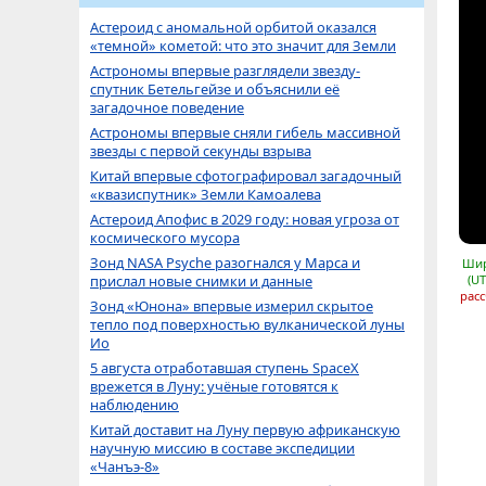
Астероид с аномальной орбитой оказался
«темной» кометой: что это значит для Земли
Астрономы впервые разглядели звезду-
спутник Бетельгейзе и объяснили её
загадочное поведение
Астрономы впервые сняли гибель массивной
звезды с первой секунды взрыва
Китай впервые сфотографировал загадочный
«квазиспутник» Земли Камоалева
Астероид Апофис в 2029 году: новая угроза от
космического мусора
Зонд NASA Psyche разогнался у Марса и
Шир
прислал новые снимки и данные
(UT
расс
Зонд «Юнона» впервые измерил скрытое
тепло под поверхностью вулканической луны
Ио
5 августа отработавшая ступень SpaceX
врежется в Луну: учёные готовятся к
наблюдению
Китай доставит на Луну первую африканскую
научную миссию в составе экспедиции
«Чанъэ-8»