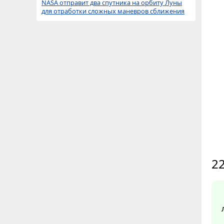
NASA отправит два спутника на орбиту Луны
для отработки сложных маневров сближения
22