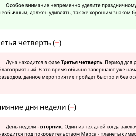
Особое внимание непременно уделите праздничному 
необычным, должен удивлять, так же хорошим знаком бу
етья четверть (
−
)
Луна находится в фазе
Третья четверть
. Период для
благоприятный. В это время обычно завершают уже нач
разводов, данное мероприятие пройдет быстро и без о
лияние дня недели (
−
)
День недели -
вторник
. Один из тех дней когда закл
находится под покровительством Марса - планеты сим