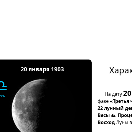
Хара
20 января 1903
♎
20
На дату
есы
фазе
«Третья 
22 лунный де
Весы ♎
.
Проц
Восход
Луны в 