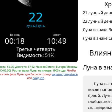
Хр
22
21 лунный день
22 лунный день
лунный день
Луна в знаке В
Восход
Закат
00:18
10:49
Луна в знаке С
Третья четверть
Влиян
Видимость: 51%
Луна в зн
ота: 55.75; Долгота: 37.62; Часовой пояс: Europe/Moscow
C+02:30). Расчет фазы Луны на январь 1903 года.
Чтобы
читать фазу Луны для Вашего города
зарегистрируйтесь
или
войдите
.
Луна в з
после напр
Девой. Лучш
глобального
спланирова