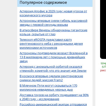
Популярное содержимое
Астероид Апофис в 2029 году: новая угроза от
космического мусора
Астрономы впервые сняли гибель массивной
звезды с первой секунды взрыва
В атмосфере Венеры обнаружены гигантские
кольца, скрытые от глаз
Телескоп eROSITA представил карту
рентгеновского неба с рекордными двумя
миллионами источников
Астрономы подтвердили возраст Вселенной в
13,8 миллиарда лет с помощью древнейших
звёзд
Шир
Астероид с аномальной орбитой оказался
(UT
«темной» кометой: что это значит для Земли
расс
В космосе впервые сделали рентгеновские
снимки людей: миссия Fram2
В Млечном Пути могут скрываться 170
миллионов невидимых черных дыр
Доставка грузов на орбиту подешевеет на 90%
к 2040 году – исследование
Российско-американский экипаж отправился