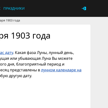
К
ПРАЗДНИКИ
аря 1903 года
ря 1903 года
ас дату
. Какая фаза Луны, лунный день,
астущая или убывающая Луна Вы можете
ного дня, благоприятный период и
месяц представлены в
лунном календаре на
юбую другую дату.