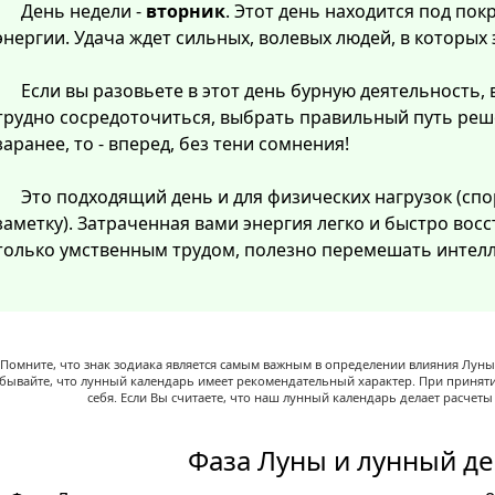
День недели -
вторник
. Этот день находится под по
энергии. Удача ждет сильных, волевых людей, в которых
Если вы разовьете в этот день бурную деятельность, 
трудно сосредоточиться, выбрать правильный путь реш
заранее, то - вперед, без тени сомнения!
Это подходящий день и для физических нагрузок (спо
заметку). Затраченная вами энергия легко и быстро восст
только умственным трудом, полезно перемешать интелл
Помните, что знак зодиака является самым важным в определении влияния Луны,
абывайте, что лунный календарь имеет рекомендательный характер. При принят
себя. Если Вы считаете, что наш лунный календарь делает расчет
Фаза Луны и лунный де