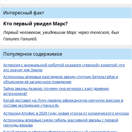
Интересный факт
Кто первый увидел Марс?
Первый человеком, увидевшим Марс через телескоп, был
Галилео Галилей.
Популярное содержимое
Астероид с аномальной орбитой оказался «темной» кометой: что
это значит для Земли
Астрономы впервые разглядели звезду-спутник Бетельгейзе и
объяснили её загадочное поведение
Тайна звезды Акамар: почему она исчезла с карт древних
астрономов?
Китай доставит на Луну первую африканскую научную миссию в
составе экспедиции «Чанъэ-8»
Астероид Апофис в 2029 году: новая угроза от космического мусора
Астрономы впервые сняли гибель массивной звезды с первой
секунды взрыва
Китай впервые сфотографировал загадочный «квазиспутник»