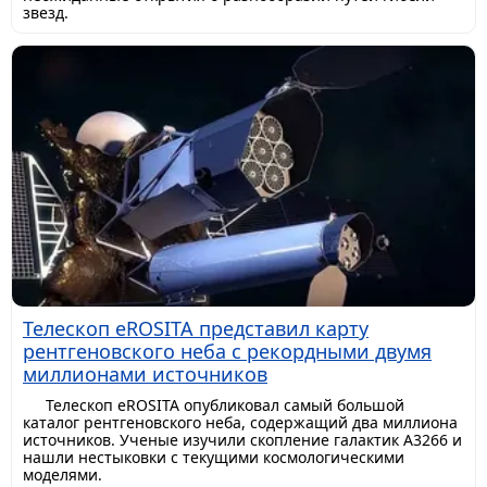
звезд.
Телескоп eROSITA представил карту
рентгеновского неба с рекордными двумя
миллионами источников
Телескоп eROSITA опубликовал самый большой
каталог рентгеновского неба, содержащий два миллиона
источников. Ученые изучили скопление галактик A3266 и
нашли нестыковки с текущими космологическими
моделями.