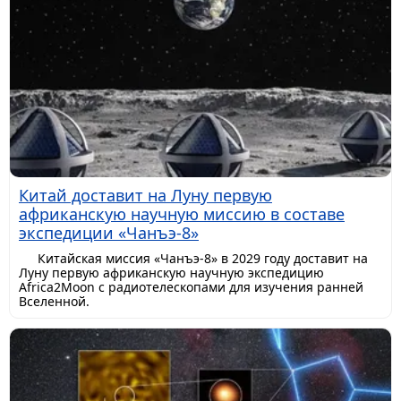
Китай доставит на Луну первую
африканскую научную миссию в составе
экспедиции «Чанъэ-8»
Китайская миссия «Чанъэ-8» в 2029 году доставит на
Луну первую африканскую научную экспедицию
Africa2Moon с радиотелескопами для изучения ранней
Вселенной.