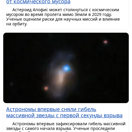
от космического мусора
Астероид Апофис может столкнуться с космическим
мусором во время пролета мимо Земли в 2029 году.
Ученые оценили риски для научных миссий и влияние
на орбиту.
Астрономы впервые сняли гибель
массивной звезды с первой секунды взрыва
Астрономы впервые зафиксировали гибель массивной
звезды с самого начала взрыва. Ученые проследили