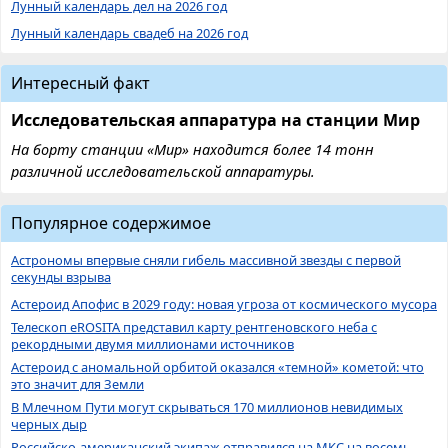
Лунный календарь дел на 2026 год
Лунный календарь свадеб на 2026 год
Интересный факт
Исследовательская аппаратура на станции Мир
На борту станции «Мир» находится более 14 тонн
различной исследовательской аппаратуры.
Популярное содержимое
Астрономы впервые сняли гибель массивной звезды с первой
секунды взрыва
Астероид Апофис в 2029 году: новая угроза от космического мусора
Телескоп eROSITA представил карту рентгеновского неба с
рекордными двумя миллионами источников
Астероид с аномальной орбитой оказался «темной» кометой: что
это значит для Земли
В Млечном Пути могут скрываться 170 миллионов невидимых
черных дыр
Российско-американский экипаж отправился на МКС на восемь