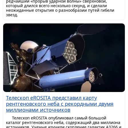
редчайший «прорыв ударной волны» сверхновой,
который длился всего несколько секунд, и сделали
неожиданные открытия о разнообразии путей гибели
звезд.
Телескоп eROSITA представил карту
рентгеновского неба с рекордными двумя
миллионами источников
Телескоп eROSITA опубликовал самый большой
каталог рентгеновского неба, содержащий два миллиона
источников. Ученые изучили скопление галактик A3266 и