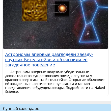
Астрономы впервые разглядели звезду-
спутник Бетельгейзе и объяснили её
загадочное поведение
Астрономы впервые получили убедительные
доказательства существования звезды-спутника у
красного сверхгиганта Бетельгейзе. Открытие объясняет
её загадочные шестилетние пульсации и меняет
представления о будущем звезды. Подробности на Naked
Science.
Лунный календарь