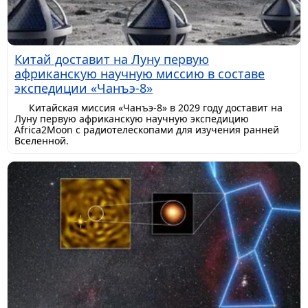
Китай доставит на Луну первую
африканскую научную миссию в составе
экспедиции «Чанъэ-8»
Китайская миссия «Чанъэ-8» в 2029 году доставит на
Луну первую африканскую научную экспедицию
Africa2Moon с радиотелескопами для изучения ранней
Вселенной.