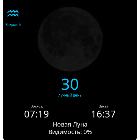
♒
Водолей
30
лунный день
Восход
Закат
07:19
16:37
Новая Луна
Видимость: 0%