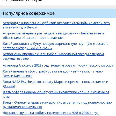
Популярное содержимое
Астероид с аномальной орбитой оказался «темной» кометой: что
это значит для Земли
Астрономы впервые разглядели звезду-спутник Бетельгейзе и
объяснили её загадочное поведение
Китай доставит на Луну первую африканскую научную миссию в
составе экспедиции «Чанъэ-8»
Астрономы впервые сняли гибель массивной звезды с первой
секунды взрыва
Астероид Апофис в 2029 году: новая угроза от космического мусора
Китай впервые сфотографировал загадочный «квазиспутник»
Земли Камоалева
Зонд NASA Psyche разогнался у Марса и прислал новые снимки и
данные
В атмосфере Венеры обнаружены гигантские кольца, скрытые от
глаз
Зонд «Юнона» впервые измерил скрытое тепло под поверхностью
вулканической луны Ио
Доставка грузов на орбиту подешевеет на 90% к 2040 году –