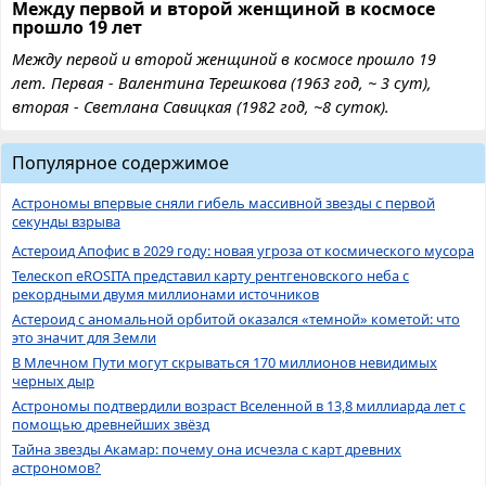
Между первой и второй женщиной в космосе
прошло 19 лет
Между первой и второй женщиной в космосе прошло 19
лет. Первая - Валентина Терешкова (1963 год, ~ 3 сут),
вторая - Светлана Савицкая (1982 год, ~8 суток).
Популярное содержимое
Астрономы впервые сняли гибель массивной звезды с первой
секунды взрыва
Астероид Апофис в 2029 году: новая угроза от космического мусора
Телескоп eROSITA представил карту рентгеновского неба с
рекордными двумя миллионами источников
Астероид с аномальной орбитой оказался «темной» кометой: что
это значит для Земли
В Млечном Пути могут скрываться 170 миллионов невидимых
черных дыр
Астрономы подтвердили возраст Вселенной в 13,8 миллиарда лет с
помощью древнейших звёзд
Тайна звезды Акамар: почему она исчезла с карт древних
астрономов?