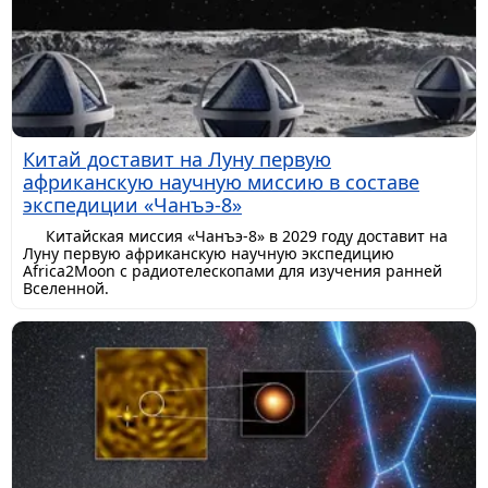
Китай доставит на Луну первую
африканскую научную миссию в составе
экспедиции «Чанъэ-8»
Китайская миссия «Чанъэ-8» в 2029 году доставит на
Луну первую африканскую научную экспедицию
Africa2Moon с радиотелескопами для изучения ранней
Вселенной.