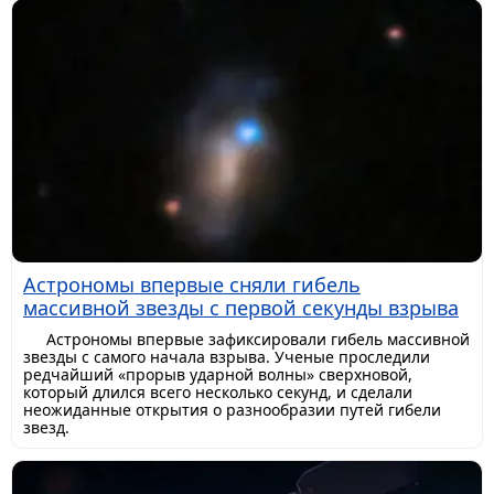
Астрономы впервые сняли гибель
массивной звезды с первой секунды взрыва
Астрономы впервые зафиксировали гибель массивной
звезды с самого начала взрыва. Ученые проследили
редчайший «прорыв ударной волны» сверхновой,
который длился всего несколько секунд, и сделали
неожиданные открытия о разнообразии путей гибели
звезд.