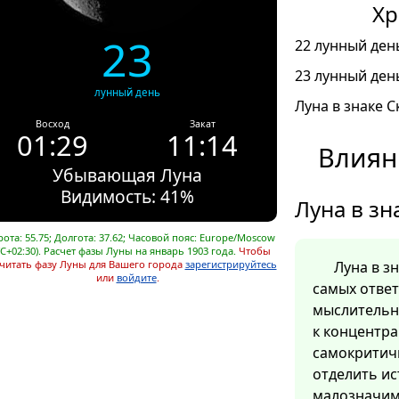
Хр
23
22 лунный день
23 лунный день
лунный день
Луна в знаке С
Восход
Закат
01:29
11:14
Влиян
Убывающая Луна
Видимость: 41%
Луна в зн
ота: 55.75; Долгота: 37.62; Часовой пояс: Europe/Moscow
C+02:30). Расчет фазы Луны на январь 1903 года.
Чтобы
читать фазу Луны для Вашего города
зарегистрируйтесь
Луна в з
или
войдите
.
самых отве
мыслительн
к концентра
самокритич
отделить ис
малозначим