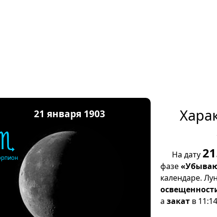
Хара
21 января 1903
♏
21
На дату
орпион
фазе
«Убываю
календаре. Лу
освещенност
а
закат
в 11:14