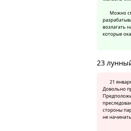
Можно см
разрабатыв
возлагать н
которые ок
23 лунный
21 января
Довольно п
Предположит
преследова
стороны па
не начинать