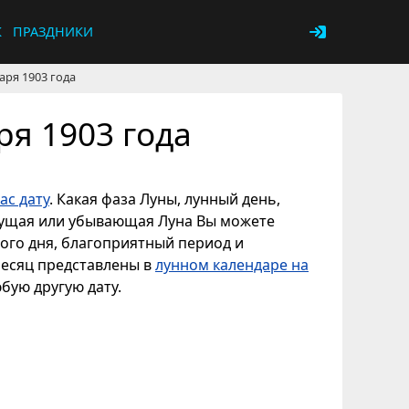
К
ПРАЗДНИКИ
аря 1903 года
ря 1903 года
ас дату
. Какая фаза Луны, лунный день,
астущая или убывающая Луна Вы можете
ного дня, благоприятный период и
месяц представлены в
лунном календаре на
юбую другую дату.