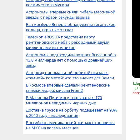
космического мусора
Астрономы впервые сняли гибель массивной
звезды с первой секунды взрыва
В атмосфере Венеры обнаружены гигантские
кольца, скрытые от глаз
Телескоп eROSITA представил карту
рентгеновского неба с рекордными двумя
миллионами источников
Астрономы подтвердили возраст Вселенной в
13,8 миллиарда лет с помощью древнейших
звёзд
Астероид с аномальной орбитой оказался
«темной» кометой: что это значит для Земли
Шир
В космосе впервые сделали рентгеновские
(UT
снимки людей: миссия Fram2
расс
В Млечном Пути могут скрываться 170
миллионов невидимых черных дыр
Доставка грузов на орбиту подешевеет на 90%
к 2040 году – исследование
Российско-американский экипаж отправился
на МКС на восемь месяцев