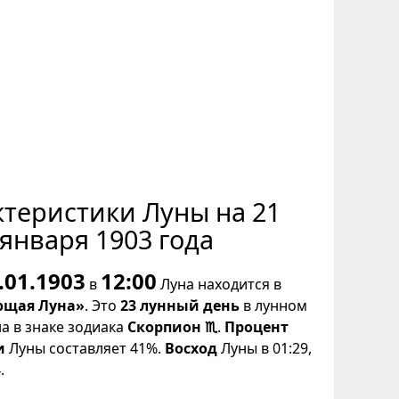
ктеристики Луны на 21
января 1903 года
.01.1903
12:00
в
Луна находится в
щая Луна»
. Это
23 лунный день
в лунном
на в знаке зодиака
Скорпион ♏
.
Процент
и
Луны составляет 41%.
Восход
Луны в 01:29,
.