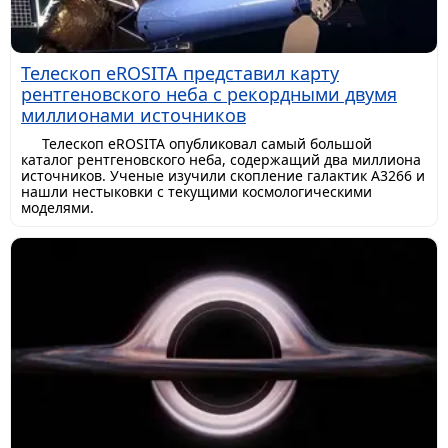
Телескоп eROSITA представил карту
рентгеновского неба с рекордными двумя
миллионами источников
Телескоп eROSITA опубликовал самый большой
каталог рентгеновского неба, содержащий два миллиона
источников. Ученые изучили скопление галактик A3266 и
нашли нестыковки с текущими космологическими
моделями.