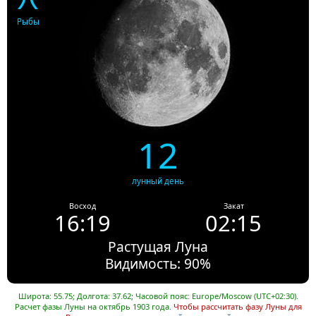
Рыбы
12
лунный день
Восход
Закат
16:19
02:15
Растущая Луна
Видимость: 90%
Широта: 55.75; Долгота: 37.62; Часовой пояс: Europe/Moscow (UTC+02:30).
Расчет фазы Луны на октябрь 1903 года.
Чтобы рассчитать фазу Луны для