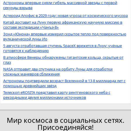
Астрономы впервые сняли гибель массивной звезды с первой
секунды взрыва
Астероид Апофис в 2029 году: новая угроза от космического мусора
Китай доставит на Луну первую африканскую научную миссию в
составе экспедиции «Чанъэ-8»
Зонд «Юнона» впервые измерил скрытое тепло под поверхностью
вулканической луны Ио
5 августа отработавшая ступень SpaceX врежется в Луну: учёные
готовятся к наблюдению
В атмосфере Венеры обнаружены гигантские кольца, скрытые от
глаз
NASA отправит два спутника на орбиту Луны для отработки
сложных маневров сближения
Астрономы подтвердили возраст Вселенной в 13,8 миллиарда лет с
помощью древнейших звёзд
Телескоп eROSITA представил карту рентгеновского неба с
рекордными двумя миллионами источников
Мир космоса в социальных сетях.
Присоединяйся!