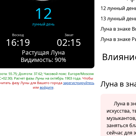
12
12 лунный день
13 лунный день
лунный день
Луна в знаке В
Восход
Закат
16:19
02:15
Луна в знаке Р
Растущая Луна
Влияние
Видимость: 90%
ота: 55.75; Долгота: 37.62; Часовой пояс: Europe/Moscow
C+02:30). Расчет фазы Луны на октябрь 1903 года.
Чтобы
Луна в зн
читать фазу Луны для Вашего города
зарегистрируйтесь
или
войдите
.
Луна в з
искусства, 
музыкантов,
заняться бл
сейчас для 