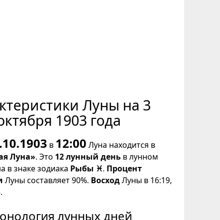
ктеристики Луны на 3
октября 1903 года
.10.1903
12:00
в
Луна находится в
ая Луна»
. Это
12 лунный день
в лунном
на в знаке зодиака
Рыбы ♓
.
Процент
и
Луны составляет 90%.
Восход
Луны в 16:19,
.
онология лунных дней