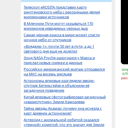
Телескоп eROSITA представил карту
рентгеновского неба с рекордными двумя
миллионами источников
В Млечном Пути могут скрываться 170
миллионов невидимых черных дыр
Самая чёрная краска в мире может спасти
ночное небо от спутников
«Вояджер-1»: почти 50 лет в пути, а до 1
светового дня ещё не долетел
Зонд NASA Psyche разогнался у Марса и
прислал новые снимки и данные
Российско-американский экипаж отправился
Шир
на МКС на восемь месяцев
(UT
расс
Астрономы впервые разглядели звезду-
спутник Бетельгейзе и объяснили её
загадочное поведение
Китай впервые сфотографировал загадочный
«квазиспутник» Земли Камоалева
Тайна звезды Акамар: почему она исчезла с
карт древних астрономов?
Астероид с аномальной орбитой оказался
«темной» кометой: что это значит для Земли