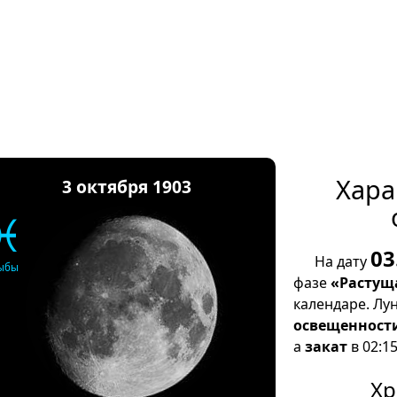
Хара
3 октября 1903
♓
03
На дату
ыбы
фазе
«Растущ
календаре. Лу
освещенност
а
закат
в 02:15
Хр