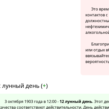
Это врем
контактов с
должностны
нефтехимич
алкогольно
Благопри
или отдых в
ввязывайтес
вероятност
 лунный день (
+
)
3 октября 1903 года в 12:00 -
12 лунный день
. Этот д
качества соответствуют действительности. День действи