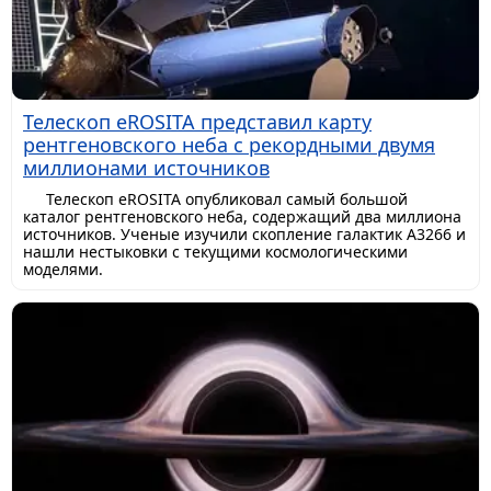
Телескоп eROSITA представил карту
рентгеновского неба с рекордными двумя
миллионами источников
Телескоп eROSITA опубликовал самый большой
каталог рентгеновского неба, содержащий два миллиона
источников. Ученые изучили скопление галактик A3266 и
нашли нестыковки с текущими космологическими
моделями.