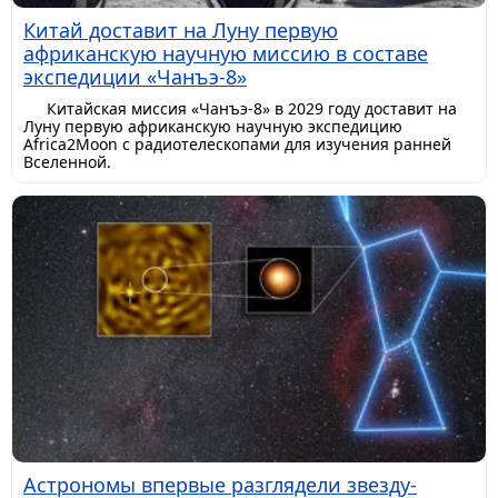
Китай доставит на Луну первую
африканскую научную миссию в составе
экспедиции «Чанъэ-8»
Китайская миссия «Чанъэ-8» в 2029 году доставит на
Луну первую африканскую научную экспедицию
Africa2Moon с радиотелескопами для изучения ранней
Вселенной.
Астрономы впервые разглядели звезду-