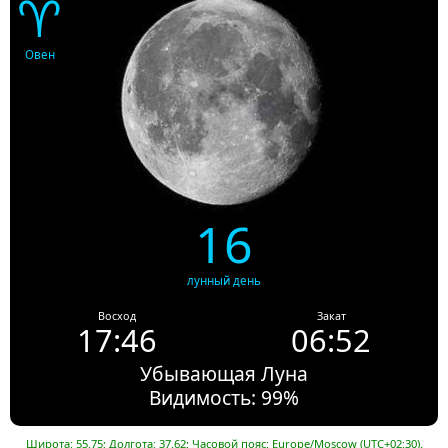
♈
Овен
16
лунный день
Восход
Закат
17:46
06:52
Убывающая Луна
Видимость: 99%
Широта: 55.75; Долгота: 37.62; Часовой пояс: Europe/Moscow (UTC+02:30).