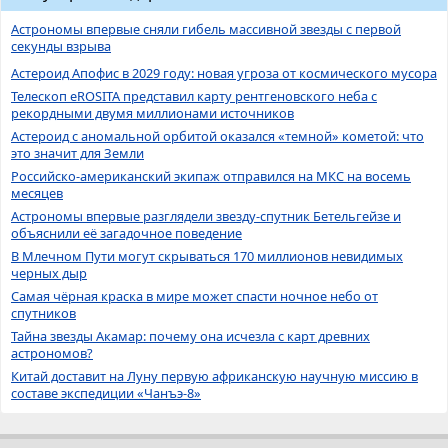
Астрономы впервые сняли гибель массивной звезды с первой
секунды взрыва
Астероид Апофис в 2029 году: новая угроза от космического мусора
Телескоп eROSITA представил карту рентгеновского неба с
рекордными двумя миллионами источников
Астероид с аномальной орбитой оказался «темной» кометой: что
это значит для Земли
Российско-американский экипаж отправился на МКС на восемь
месяцев
Астрономы впервые разглядели звезду-спутник Бетельгейзе и
объяснили её загадочное поведение
В Млечном Пути могут скрываться 170 миллионов невидимых
черных дыр
Самая чёрная краска в мире может спасти ночное небо от
спутников
Тайна звезды Акамар: почему она исчезла с карт древних
астрономов?
Китай доставит на Луну первую африканскую научную миссию в
составе экспедиции «Чанъэ-8»