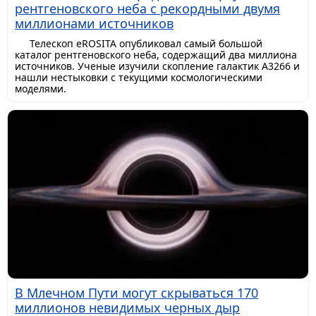
рентгеновского неба с рекордными двумя
миллионами источников
Телескоп eROSITA опубликовал самый большой
каталог рентгеновского неба, содержащий два миллиона
источников. Ученые изучили скопление галактик A3266 и
нашли нестыковки с текущими космологическими
моделями.
В Млечном Пути могут скрываться 170
миллионов невидимых черных дыр