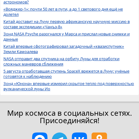
астрономов?
«Вояджер-1»: почти 50 лет в пути, а до 1 светового дня ещё не
долетел
Китай доставит на Луну первую африканскую научную миссию в
составе экспедиции «Чанъэ-8»
Зонд NASA Psyche разогнался у Марса и прислал новые снимки и
данные
Китай впервые сфотографировал загадочный «квазиспутник»
Земли Камоалева
NASA отправит два спутника на орбиту Луны для отработки
сложных маневров сближения
5 августа отработавшая ступень SpaceX врежется в Луну: учёные
готовятся к наблюдению
Зонд «Юнона» впервые измерил скрытое тепло под поверхностью
вулканической луны Ио
Мир космоса в социальных сетях.
Присоединяйся!