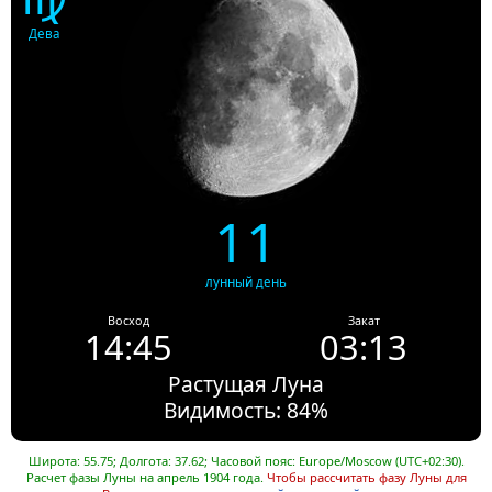
Дева
11
лунный день
Восход
Закат
14:45
03:13
Растущая Луна
Видимость: 84%
Широта: 55.75; Долгота: 37.62; Часовой пояс: Europe/Moscow (UTC+02:30).
Расчет фазы Луны на апрель 1904 года.
Чтобы рассчитать фазу Луны для