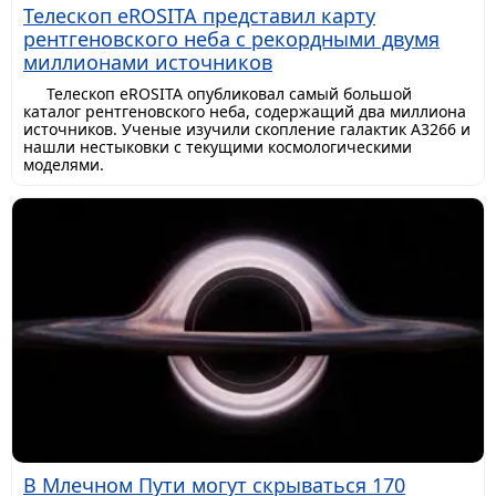
Телескоп eROSITA представил карту
рентгеновского неба с рекордными двумя
миллионами источников
Телескоп eROSITA опубликовал самый большой
каталог рентгеновского неба, содержащий два миллиона
источников. Ученые изучили скопление галактик A3266 и
нашли нестыковки с текущими космологическими
моделями.
В Млечном Пути могут скрываться 170