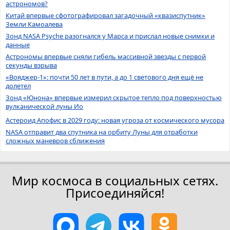
астрономов?
Китай впервые сфотографировал загадочный «квазиспутник»
Земли Камоалева
Зонд NASA Psyche разогнался у Марса и прислал новые снимки и
данные
Астрономы впервые сняли гибель массивной звезды с первой
секунды взрыва
«Вояджер-1»: почти 50 лет в пути, а до 1 светового дня ещё не
долетел
Зонд «Юнона» впервые измерил скрытое тепло под поверхностью
вулканической луны Ио
Астероид Апофис в 2029 году: новая угроза от космического мусора
NASA отправит два спутника на орбиту Луны для отработки
сложных маневров сближения
Мир космоса в социальных сетях.
Присоединяйся!