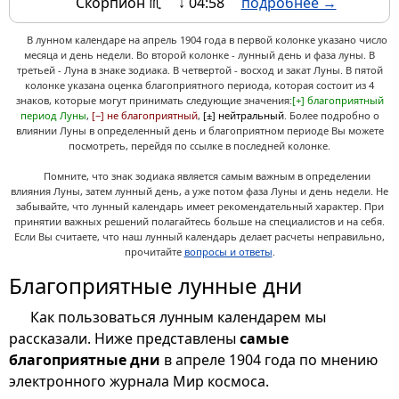
Скорпион ♏
↓ 04:58
подробнее →
В лунном календаре на апрель 1904 года в первой колонке указано число
месяца и день недели. Во второй колонке - лунный день и фаза луны. В
третьей - Луна в знаке зодиака. В четвертой - восход и закат Луны. В пятой
колонке указана оценка благоприятного периода, которая состоит из 4
знаков, которые могут принимать следующие значения:
[+] благоприятный
период Луны
,
[−] не благоприятный
,
[±] нейтральный
. Более подробно о
влиянии Луны в определенный день и благоприятном периоде Вы можете
посмотреть, перейдя по ссылке в последней колонке.
Помните, что знак зодиака является самым важным в определении
влияния Луны, затем лунный день, а уже потом фаза Луны и день недели. Не
забывайте, что лунный календарь имеет рекомендательный характер. При
принятии важных решений полагайтесь больше на специалистов и на себя.
Если Вы считаете, что наш лунный календарь делает расчеты неправильно,
прочитайте
вопросы и ответы
.
Благоприятные лунные дни
Как пользоваться лунным календарем мы
рассказали. Ниже представлены
самые
благоприятные дни
в апреле 1904 года по мнению
электронного журнала Мир космоса.