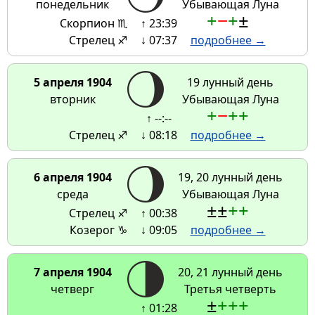
понедельник
Убывающая Луна
+
−
+
±
Скорпион ♏
↑ 23:39
Стрелец ♐
↓ 07:37
подробнее →
5 апреля 1904
19 лунный день
вторник
Убывающая Луна
+
−
+
+
↑ --:--
Стрелец ♐
↓ 08:18
подробнее →
6 апреля 1904
19, 20 лунный день
среда
Убывающая Луна
±
±
+
+
Стрелец ♐
↑ 00:38
Козерог ♑
↓ 09:05
подробнее →
7 апреля 1904
20, 21 лунный день
четверг
Третья четверть
±
+
+
+
↑ 01:28