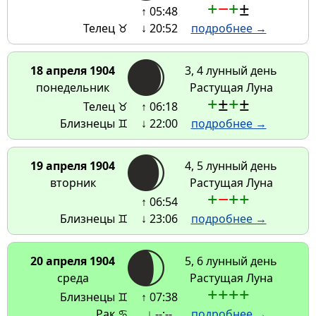
+
−
+
±
↑ 05:48
Телец ♉
↓ 20:52
подробнее →
18 апреля 1904
3, 4 лунный день
понедельник
Растущая Луна
+
±
+
±
Телец ♉
↑ 06:18
Близнецы ♊
↓ 22:00
подробнее →
19 апреля 1904
4, 5 лунный день
вторник
Растущая Луна
+
−
+
+
↑ 06:54
Близнецы ♊
↓ 23:06
подробнее →
20 апреля 1904
5, 6 лунный день
среда
Растущая Луна
+
+
+
+
Близнецы ♊
↑ 07:38
Рак ♋
↓ --:--
подробнее →