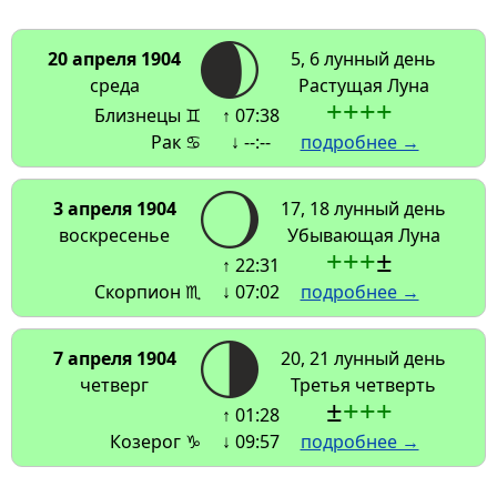
20 апреля 1904
5, 6 лунный день
среда
Растущая Луна
+
+
+
+
Близнецы ♊
↑ 07:38
Рак ♋
↓ --:--
подробнее →
3 апреля 1904
17, 18 лунный день
воскресенье
Убывающая Луна
+
+
+
±
↑ 22:31
Скорпион ♏
↓ 07:02
подробнее →
7 апреля 1904
20, 21 лунный день
четверг
Третья четверть
±
+
+
+
↑ 01:28
Козерог ♑
↓ 09:57
подробнее →