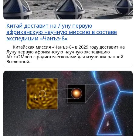
Китай доставит на Луну первую
африканскую научную миссию в составе
экспедиции «Чанъэ-8»
Китайская миссия «Чанъэ-8» в 2029 году доставит на
Луну первую африканскую научную экспедицию
Africa2Moon с радиотелескопами для изучения ранней
Вселенной.