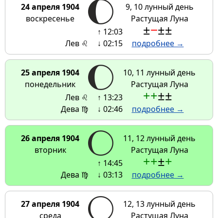
24 апреля 1904
9, 10 лунный день
воскресенье
Растущая Луна
±
−
±
±
↑ 12:03
Лев ♌
↓ 02:15
подробнее →
25 апреля 1904
10, 11 лунный день
понедельник
Растущая Луна
+
+
±
±
Лев ♌
↑ 13:23
Дева ♍
↓ 02:46
подробнее →
26 апреля 1904
11, 12 лунный день
вторник
Растущая Луна
+
+
±
+
↑ 14:45
Дева ♍
↓ 03:13
подробнее →
27 апреля 1904
12, 13 лунный день
среда
Растущая Луна