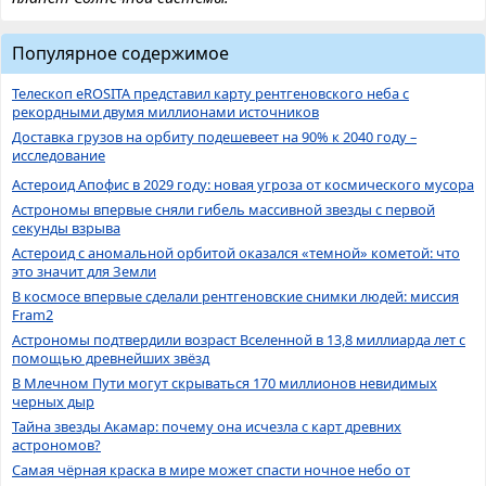
Популярное содержимое
Телескоп eROSITA представил карту рентгеновского неба с
рекордными двумя миллионами источников
Доставка грузов на орбиту подешевеет на 90% к 2040 году –
исследование
Астероид Апофис в 2029 году: новая угроза от космического мусора
Астрономы впервые сняли гибель массивной звезды с первой
секунды взрыва
Астероид с аномальной орбитой оказался «темной» кометой: что
это значит для Земли
В космосе впервые сделали рентгеновские снимки людей: миссия
Fram2
Астрономы подтвердили возраст Вселенной в 13,8 миллиарда лет с
помощью древнейших звёзд
В Млечном Пути могут скрываться 170 миллионов невидимых
черных дыр
Тайна звезды Акамар: почему она исчезла с карт древних
астрономов?
Самая чёрная краска в мире может спасти ночное небо от