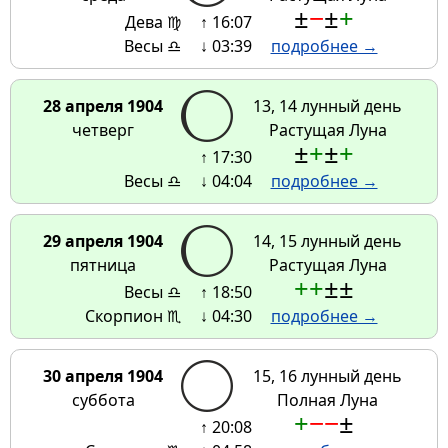
±
−
±
+
Дева ♍
↑ 16:07
Весы ♎
↓ 03:39
подробнее →
28 апреля 1904
13, 14 лунный день
четверг
Растущая Луна
±
+
±
+
↑ 17:30
Весы ♎
↓ 04:04
подробнее →
29 апреля 1904
14, 15 лунный день
пятница
Растущая Луна
+
+
±
±
Весы ♎
↑ 18:50
Скорпион ♏
↓ 04:30
подробнее →
30 апреля 1904
15, 16 лунный день
суббота
Полная Луна
+
−
−
±
↑ 20:08