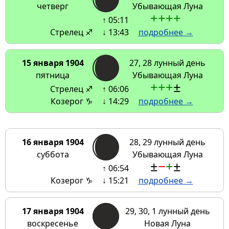
четверг
Убывающая Луна
+
+
+
+
↑ 05:11
Стрелец ♐
↓ 13:43
подробнее →
15 января 1904
27, 28 лунный день
пятница
Убывающая Луна
+
+
+
±
Стрелец ♐
↑ 06:06
Козерог ♑
↓ 14:29
подробнее →
16 января 1904
28, 29 лунный день
суббота
Убывающая Луна
±
−
+
±
↑ 06:54
Козерог ♑
↓ 15:21
подробнее →
17 января 1904
29, 30, 1 лунный день
воскресенье
Новая Луна