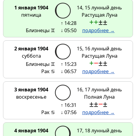
1 января 1904
14, 15 лунный день
пятница
Растущая Луна
+
+
±
±
↑ 14:28
Близнецы ♊
↓ 05:50
подробнее →
2 января 1904
15, 16 лунный день
суббота
Растущая Луна
+
−
±
±
Близнецы ♊
↑ 15:23
Рак ♋
↓ 06:57
подробнее →
3 января 1904
16, 17 лунный день
воскресенье
Полная Луна
±
±
−
±
↑ 16:31
Рак ♋
↓ 07:56
подробнее →
4 января 1904
17, 18 лунный день