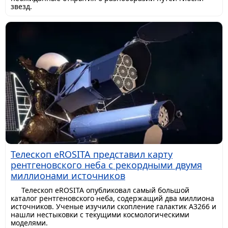
звезд.
Телескоп eROSITA представил карту
рентгеновского неба с рекордными двумя
миллионами источников
Телескоп eROSITA опубликовал самый большой
каталог рентгеновского неба, содержащий два миллиона
источников. Ученые изучили скопление галактик A3266 и
нашли нестыковки с текущими космологическими
моделями.