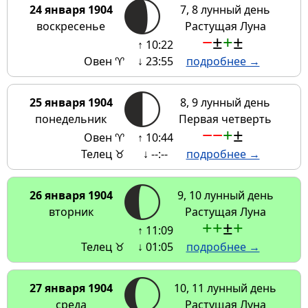
24 января 1904
7, 8 лунный день
воскресенье
Растущая Луна
−
±
+
±
↑ 10:22
Овен ♈
↓ 23:55
подробнее →
25 января 1904
8, 9 лунный день
понедельник
Первая четверть
−
−
+
±
Овен ♈
↑ 10:44
Телец ♉
↓ --:--
подробнее →
26 января 1904
9, 10 лунный день
вторник
Растущая Луна
+
+
±
+
↑ 11:09
Телец ♉
↓ 01:05
подробнее →
27 января 1904
10, 11 лунный день
среда
Растущая Луна