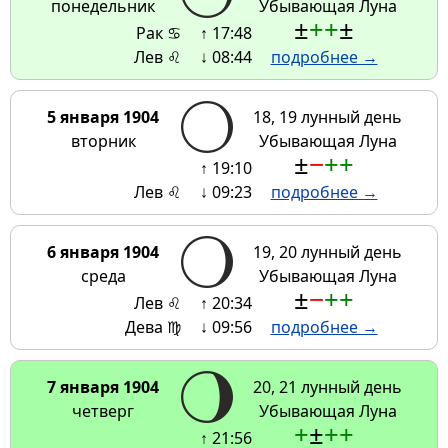
понедельник
Убывающая Луна
±
+
+
±
Рак ♋
↑ 17:48
Лев ♌
↓ 08:44
подробнее →
5 января 1904
18, 19 лунный день
вторник
Убывающая Луна
±
−
+
+
↑ 19:10
Лев ♌
↓ 09:23
подробнее →
6 января 1904
19, 20 лунный день
среда
Убывающая Луна
±
−
+
+
Лев ♌
↑ 20:34
Дева ♍
↓ 09:56
подробнее →
7 января 1904
20, 21 лунный день
четверг
Убывающая Луна
+
±
+
+
↑ 21:56