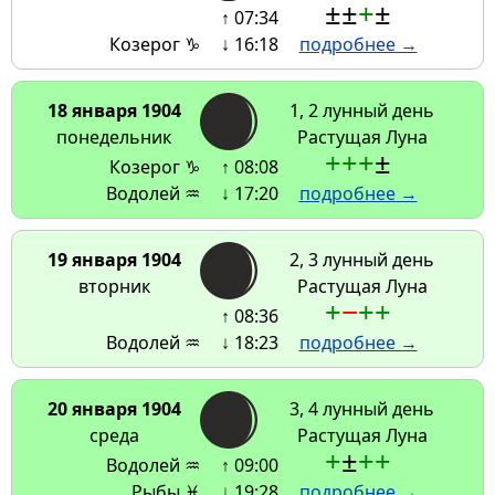
±
±
+
±
↑ 07:34
Козерог ♑
↓ 16:18
подробнее →
18 января 1904
1, 2 лунный день
понедельник
Растущая Луна
+
+
+
±
Козерог ♑
↑ 08:08
Водолей ♒
↓ 17:20
подробнее →
19 января 1904
2, 3 лунный день
вторник
Растущая Луна
+
−
+
+
↑ 08:36
Водолей ♒
↓ 18:23
подробнее →
20 января 1904
3, 4 лунный день
среда
Растущая Луна
+
±
+
+
Водолей ♒
↑ 09:00
Рыбы ♓
↓ 19:28
подробнее →