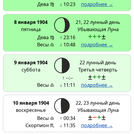
Дева ♍
↓ 10:23
подробнее →
8 января 1904
21, 22 лунный день
пятница
Убывающая Луна
+
+
+
±
Дева ♍
↑ 23:16
Весы ♎
↓ 10:48
подробнее →
9 января 1904
22 лунный день
суббота
Третья четверть
±
+
+
±
↑ --:--
Весы ♎
↓ 11:11
подробнее →
10 января 1904
22, 23 лунный день
воскресенье
Убывающая Луна
±
−
+
±
Весы ♎
↑ 00:34
Скорпион ♏
↓ 11:35
подробнее →