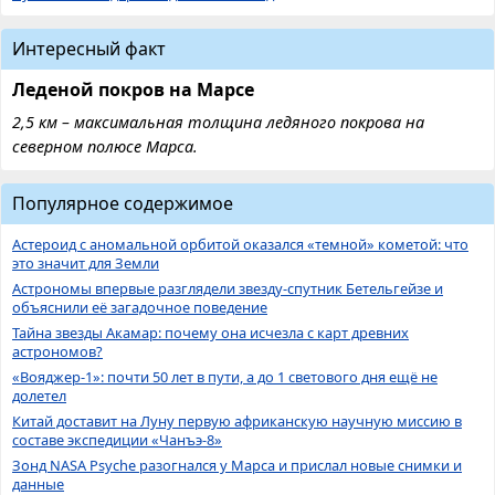
Интересный факт
Леденой покров на Марсе
2,5 км – максимальная толщина ледяного покрова на
северном полюсе Марса.
Популярное содержимое
Астероид с аномальной орбитой оказался «темной» кометой: что
это значит для Земли
Астрономы впервые разглядели звезду-спутник Бетельгейзе и
объяснили её загадочное поведение
Тайна звезды Акамар: почему она исчезла с карт древних
астрономов?
«Вояджер-1»: почти 50 лет в пути, а до 1 светового дня ещё не
долетел
Китай доставит на Луну первую африканскую научную миссию в
составе экспедиции «Чанъэ-8»
Зонд NASA Psyche разогнался у Марса и прислал новые снимки и
данные