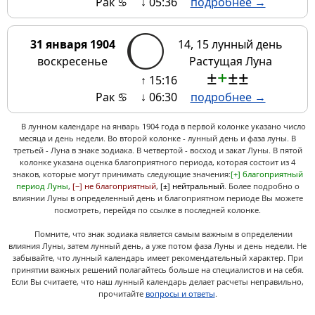
Рак ♋
↓ 05:36
подробнее →
31 января 1904
14, 15 лунный день
воскресенье
Растущая Луна
±
+
±
±
↑ 15:16
Рак ♋
↓ 06:30
подробнее →
В лунном календаре на январь 1904 года в первой колонке указано число
месяца и день недели. Во второй колонке - лунный день и фаза луны. В
третьей - Луна в знаке зодиака. В четвертой - восход и закат Луны. В пятой
колонке указана оценка благоприятного периода, которая состоит из 4
знаков, которые могут принимать следующие значения:
[+] благоприятный
период Луны
,
[−] не благоприятный
,
[±] нейтральный
. Более подробно о
влиянии Луны в определенный день и благоприятном периоде Вы можете
посмотреть, перейдя по ссылке в последней колонке.
Помните, что знак зодиака является самым важным в определении
влияния Луны, затем лунный день, а уже потом фаза Луны и день недели. Не
забывайте, что лунный календарь имеет рекомендательный характер. При
принятии важных решений полагайтесь больше на специалистов и на себя.
Если Вы считаете, что наш лунный календарь делает расчеты неправильно,
прочитайте
вопросы и ответы
.