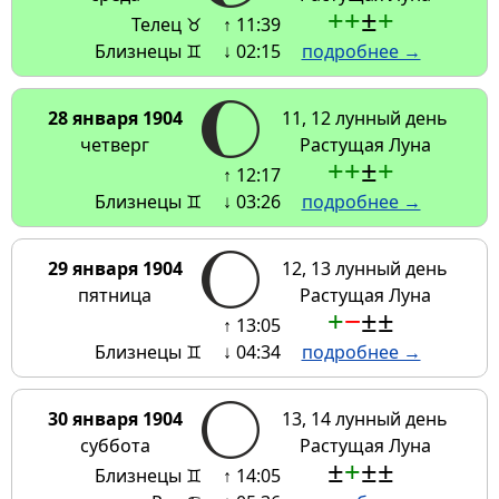
+
+
±
+
Телец ♉
↑ 11:39
Близнецы ♊
↓ 02:15
подробнее →
28 января 1904
11, 12 лунный день
четверг
Растущая Луна
+
+
±
+
↑ 12:17
Близнецы ♊
↓ 03:26
подробнее →
29 января 1904
12, 13 лунный день
пятница
Растущая Луна
+
−
±
±
↑ 13:05
Близнецы ♊
↓ 04:34
подробнее →
30 января 1904
13, 14 лунный день
суббота
Растущая Луна
±
+
±
±
Близнецы ♊
↑ 14:05