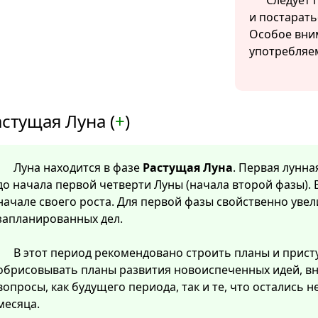
Следует 
и постарать
Особое вни
употребляем
стущая Луна (
+
)
Луна находится в фазе
Растущая Луна
. Первая лунна
до начала первой четверти Луны (начала второй фазы). 
начале своего роста. Для первой фазы свойственно уве
запланированных дел.
В этот период рекомендовано строить планы и прист
обрисовывать планы развития новоиспеченных идей, в
вопросы, как будущего периода, так и те, что остались
месяца.