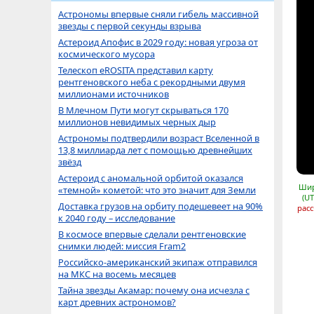
Астрономы впервые сняли гибель массивной
звезды с первой секунды взрыва
Астероид Апофис в 2029 году: новая угроза от
космического мусора
Телескоп eROSITA представил карту
рентгеновского неба с рекордными двумя
миллионами источников
В Млечном Пути могут скрываться 170
миллионов невидимых черных дыр
Астрономы подтвердили возраст Вселенной в
13,8 миллиарда лет с помощью древнейших
звёзд
Астероид с аномальной орбитой оказался
Шир
«темной» кометой: что это значит для Земли
(UT
Доставка грузов на орбиту подешевеет на 90%
расс
к 2040 году – исследование
В космосе впервые сделали рентгеновские
снимки людей: миссия Fram2
Российско-американский экипаж отправился
на МКС на восемь месяцев
Тайна звезды Акамар: почему она исчезла с
карт древних астрономов?