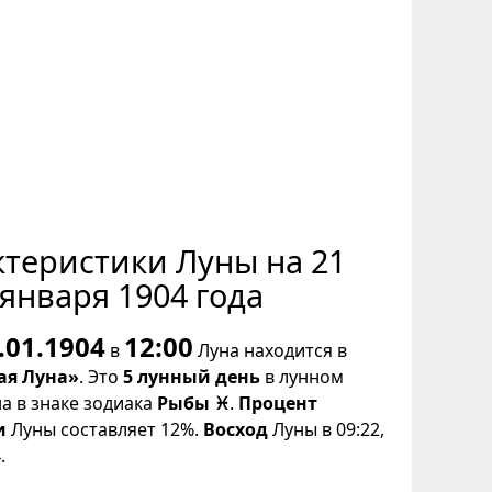
ктеристики Луны на 21
января 1904 года
.01.1904
12:00
в
Луна находится в
ая Луна»
. Это
5 лунный день
в лунном
на в знаке зодиака
Рыбы ♓
.
Процент
и
Луны составляет 12%.
Восход
Луны в 09:22,
.