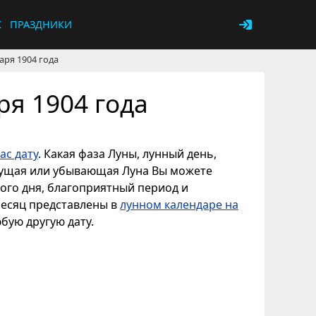
К
ПРАЗДНИКИ
аря 1904 года
ря 1904 года
ас дату
. Какая фаза Луны, лунный день,
астущая или убывающая Луна Вы можете
ного дня, благоприятный период и
месяц представлены в
лунном календаре на
юбую другую дату.