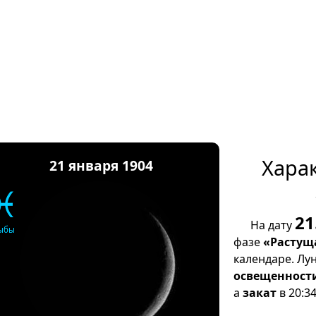
Хара
21 января 1904
♓
21
На дату
ыбы
фазе
«Растущ
календаре. Лу
освещенност
а
закат
в 20:34