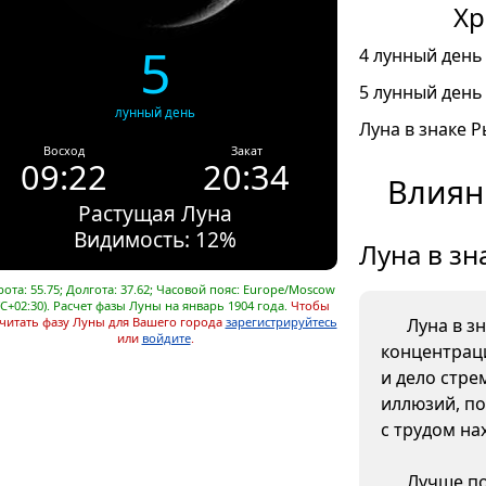
Хр
5
4 лунный день 
5 лунный день 
лунный день
Луна в знаке Р
Восход
Закат
09:22
20:34
Влиян
Растущая Луна
Видимость: 12%
Луна в зн
ота: 55.75; Долгота: 37.62; Часовой пояс: Europe/Moscow
C+02:30). Расчет фазы Луны на январь 1904 года.
Чтобы
читать фазу Луны для Вашего города
зарегистрируйтесь
Луна в з
или
войдите
.
концентрац
и дело стре
иллюзий, п
с трудом на
Лучше по