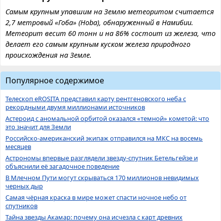
Самым крупным упавшим на Землю метеоритом считается
2,7 метровый «Гоба» (Hoba), обнаруженный в Намибии.
Метеорит весит 60 тонн и на 86% состоит из железа, что
делает его самым крупным куском железа природного
происхождения на Земле.
Популярное содержимое
Телескоп eROSITA представил карту рентгеновского неба с
рекордными двумя миллионами источников
Астероид с аномальной орбитой оказался «темной» кометой: что
это значит для Земли
Российско-американский экипаж отправился на МКС на восемь
месяцев
Астрономы впервые разглядели звезду-спутник Бетельгейзе и
объяснили её загадочное поведение
В Млечном Пути могут скрываться 170 миллионов невидимых
черных дыр
Самая чёрная краска в мире может спасти ночное небо от
спутников
Тайна звезды Акамар: почему она исчезла с карт древних