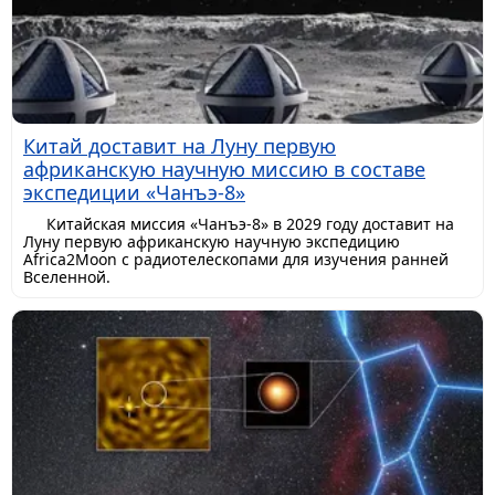
Китай доставит на Луну первую
африканскую научную миссию в составе
экспедиции «Чанъэ-8»
Китайская миссия «Чанъэ-8» в 2029 году доставит на
Луну первую африканскую научную экспедицию
Africa2Moon с радиотелескопами для изучения ранней
Вселенной.