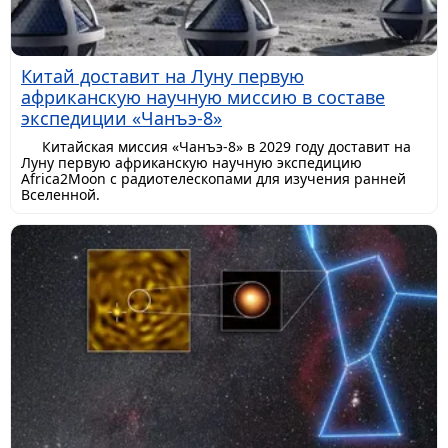
Китай доставит на Луну первую
африканскую научную миссию в составе
экспедиции «Чанъэ-8»
Китайская миссия «Чанъэ-8» в 2029 году доставит на
Луну первую африканскую научную экспедицию
Africa2Moon с радиотелескопами для изучения ранней
Вселенной.