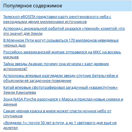
Популярное содержимое
Телескоп eROSITA представил карту рентгеновского неба с
рекордными двумя миллионами источников
Астероид с аномальной орбитой оказался «темной» кометой: что
это значит для Земли
В Млечном Пути могут скрываться 170 миллионов невидимых
черных дыр
Российско-американский экипаж отправился на МКС на восемь
месяцев
Тайна звезды Акамар: почему она исчезла с карт древних
астрономов?
Астрономы впервые разглядели звезду-спутник Бетельгейзе и
объяснили её загадочное поведение
Китай впервые сфотографировал загадочный «квазиспутник»
Земли Камоалева
Зонд NASA Psyche разогнался у Марса и прислал новые снимки и
данные
Самая чёрная краска в мире может спасти ночное небо от
спутников
«Вояджер-1»: почти 50 лет в пути, а до 1 светового дня ещё не
долетел