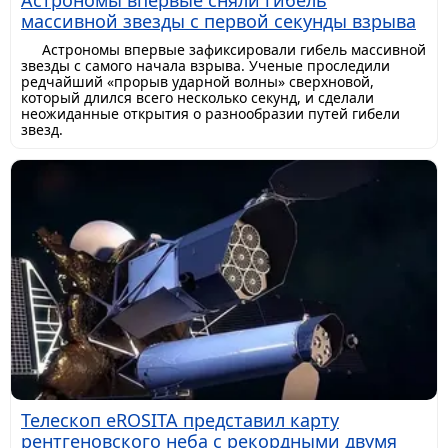
Астрономы впервые сняли гибель
массивной звезды с первой секунды взрыва
Астрономы впервые зафиксировали гибель массивной
звезды с самого начала взрыва. Ученые проследили
редчайший «прорыв ударной волны» сверхновой,
который длился всего несколько секунд, и сделали
неожиданные открытия о разнообразии путей гибели
звезд.
Телескоп eROSITA представил карту
рентгеновского неба с рекордными двумя