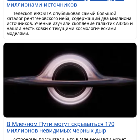
миллионами источников
Телескоп eROSITA опубликовал самый большой
каталог рентгеновского неба, содержащий два миллиона
источников. Ученые изучили скопление галактик A3266 и
нашли нестыковки с текущими космологическими
моделями.
В Млечном Пути могут скрываться 170
миллионов невидимых черных дыр
Астрономы подсчитали, что в Млечном Пути может