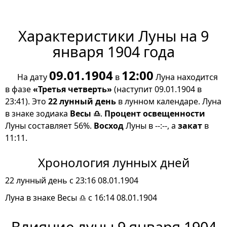
Характеристики Луны на 9
января 1904 года
09.01.1904
12:00
На дату
в
Луна находится
в фазе
«Третья четверть»
(наступит 09.01.1904 в
23:41). Это
22 лунный день
в лунном календаре. Луна
в знаке зодиака
Весы ♎
.
Процент освещенности
Луны составляет 56%.
Восход
Луны в --:--, а
закат
в
11:11.
Хронология лунных дней
22 лунный день с 23:16 08.01.1904
Луна в знаке Весы ♎ с 16:14 08.01.1904
Влияние луны 9 января 1904