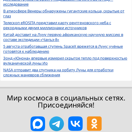
исследование
В атмосфере Венеры обнаружены гигантские кольца, скрытые от
глаз
Телескоп eROSITA представил карту рентгеновского неба с
рекордными двумя миллионами источников
Китай доставит на Луну первую африканскую научную миссию в
составе экспедиции «Чанъэ-8»
5 августа отработавшая ступень SpaceX врежется в Луну: учёные
готовятся к наблюдению
Зонд «Юнона» впервые измерил скрытое тепло под поверхностью
вулканической луны Ио
NASA отправит два спутника на орбиту Луны для отработки
сложных маневров сближения
Мир космоса в социальных сетях.
Присоединяйся!