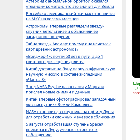
Астероид с аномальной орбитой оказался
«темной» кометой: что это значит для Земли
Российско-американский экипаж отправился
на МКС на восемь месяцев
Астрономы впервые разглядели звезду-
спутник Бетельгейзе и объяснили её
загадочное поведение
Тайна звезды Акамар: почему она исчезла с
карт древних астрономов?
«Вояджер-1»: почти 50 лет в пути, а до 1
светового дня ещё не долетел
Китай доставит на Луну первую африканскую
научную миссию в составе экспедиции
«Чанъэ-8»
Шир
Зонд NASA Psyche разогнался у Марса и
(UT
прислал новые снимки и данные
расс
Китай впервые сфотографировал загадочный
«квазиспутник» Земли Камоалева
NASA отправит два спутника на орбиту Луны
для отработки сложных маневров сближения
5 августа отработавшая ступень SpaceX
врежется в Луну: учёные готовятся к
наблюдению