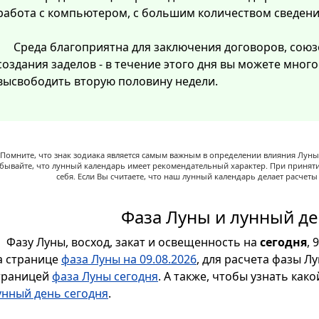
работа с компьютером, с большим количеством сведени
Среда благоприятна для заключения договоров, союз
создания заделов - в течение этого дня вы можете мног
высвободить вторую половину недели.
Помните, что знак зодиака является самым важным в определении влияния Луны,
абывайте, что лунный календарь имеет рекомендательный характер. При принят
себя. Если Вы считаете, что наш лунный календарь делает расчет
Фаза Луны и лунный де
Фазу Луны, восход, закат и освещенность на
сегодня
, 
а странице
фаза Луны на 09.08.2026
, для расчета фазы Л
траницей
фаза Луны сегодня
. А также, чтобы узнать как
унный день сегодня
.