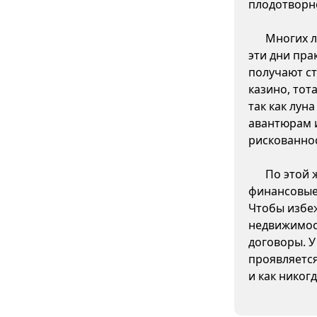
плодотворн
Многих л
эти дни пра
получают ст
казино, тот
так как лун
авантюрам 
рискованно
По этой 
финансовые 
Чтобы избеж
недвижимос
договоры. У
проявляетс
и как никог