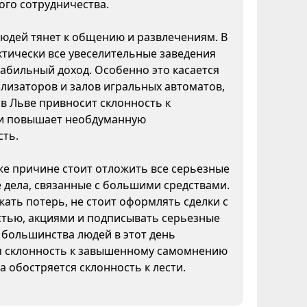
ого сотрудничества.
юдей тянет к общению и развлечениям. В
ктически все увеселительные заведения
абильный доход. Особенно это касается
ализаторов и залов игральных автоматов,
а в Льве привносит склонность к
и повышает необдуманную
сть.
же причине стоит отложить все серьезные
дела, связанные с большими средствами.
ать потерь, не стоит оформлять сделки с
тью, акциями и подписывать серьезные
 большинства людей в этот день
я склонность к завышенному самомнению
да обостряется склонность к лести.