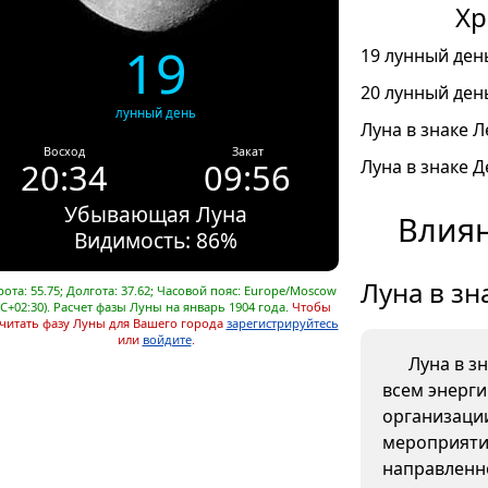
Хр
19
19 лунный день
20 лунный день
лунный день
Луна в знаке Л
Восход
Закат
20:34
09:56
Луна в знаке Д
Убывающая Луна
Влиян
Видимость: 86%
Луна в зн
ота: 55.75; Долгота: 37.62; Часовой пояс: Europe/Moscow
C+02:30). Расчет фазы Луны на январь 1904 года.
Чтобы
читать фазу Луны для Вашего города
зарегистрируйтесь
или
войдите
.
Луна в з
всем энерг
организаци
мероприяти
направленно