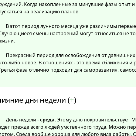
суждений. Когда накопленные за минувшие фазы опыт и
пускаться на реализацию планов.
В этот период лунного месяца уже различимы первые
Случающиеся смены настроений могут относиться не тол
жизни.
Прекрасный период для освобождения от давнишних
что-либо новое. В отношениях - это время сближения и
Третья фаза отлично подходит для саморазвития, самос
лияние дня недели (
+
)
День недели -
среда
. Этому дню покровительствует Ме
ждет прежде всего людей умственного труда. Можно пер
потом. Среда вообще хороша для любого вида работы. О