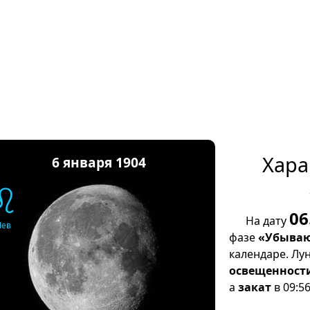
Хара
6 января 1904
♌
06
На дату
Лев
фазе
«Убываю
календаре. Лу
освещенност
а
закат
в 09:56