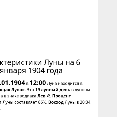
ктеристики Луны на 6
января 1904 года
.01.1904
12:00
в
Луна находится в
щая Луна»
. Это
19 лунный день
в лунном
на в знаке зодиака
Лев ♌
.
Процент
и
Луны составляет 86%.
Восход
Луны в 20:34,
.