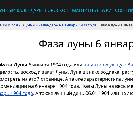
УННЫЙ КАЛЕНДАРЬ
ГОРОСКОП
МАГНИТНЫЕ БУРИ
СОННИ
 1904 год
›
Лунный календарь на январь 1904 года
›
Фаза луны 6 янва
Фаза луны 6 январ
Фаза Луны
6 января 1904 года или
на интересующую Ва
димость, восход и закат Луны, Луна в знаке зодиака, р
смотреть на этой странице. А также характеристика лун
комендации на 6 января 1904 года. Фазы Луны на весь м
варь 1904 года
. А также лунный день 06.01.1904 или на л