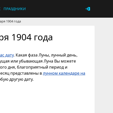
К
ПРАЗДНИКИ
аря 1904 года
ря 1904 года
ас дату
. Какая фаза Луны, лунный день,
астущая или убывающая Луна Вы можете
ного дня, благоприятный период и
месяц представлены в
лунном календаре на
юбую другую дату.