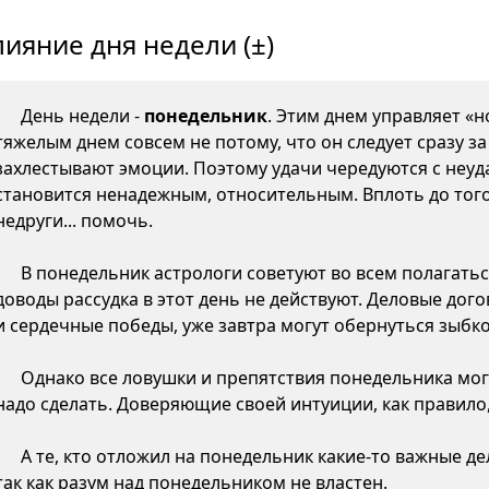
лияние дня недели (±)
День недели -
понедельник
. Этим днем управляет «н
тяжелым днем совсем не потому, что он следует сразу з
захлестывают эмоции. Поэтому удачи чередуются с неуда
становится ненадежным, относительным. Вплоть до того,
недруги... помочь.
В понедельник астрологи советуют во всем полагатьс
доводы рассудка в этот день не действуют. Деловые дого
и сердечные победы, уже завтра могут обернуться зыб
Однако все ловушки и препятствия понедельника могу
надо сделать. Доверяющие своей интуиции, как правило,
А те, кто отложил на понедельник какие-то важные д
так как разум над понедельником не властен.