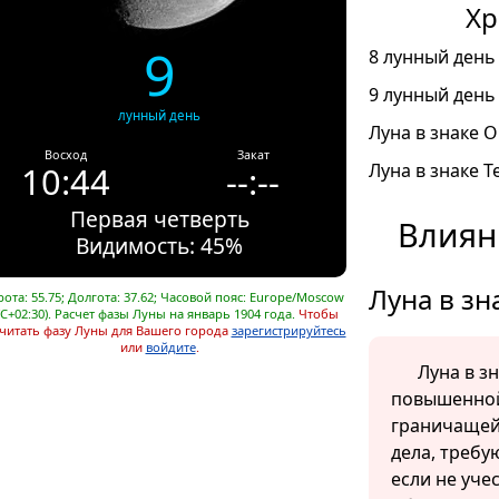
Хр
9
8 лунный день 
9 лунный день 
лунный день
Луна в знаке О
Восход
Закат
10:44
--:--
Луна в знаке Т
Первая четверть
Влиян
Видимость: 45%
Луна в зн
ота: 55.75; Долгота: 37.62; Часовой пояс: Europe/Moscow
C+02:30). Расчет фазы Луны на январь 1904 года.
Чтобы
читать фазу Луны для Вашего города
зарегистрируйтесь
или
войдите
.
Луна в з
повышенной
граничащей
дела, требу
если не уче