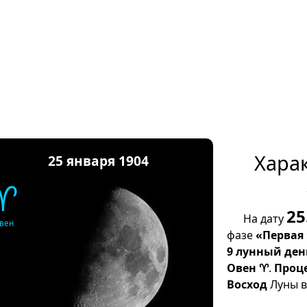
Хара
25 января 1904
♈
25
На дату
вен
фазе
«Первая
9 лунный ден
Овен ♈
.
Проц
Восход
Луны в 