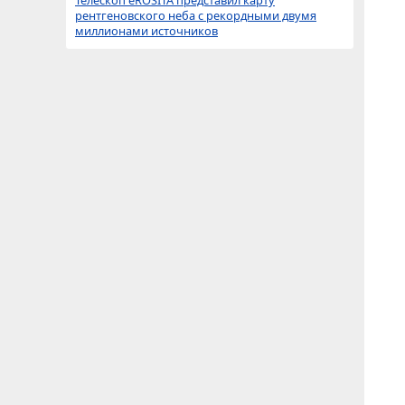
Телескоп eROSITA представил карту
рентгеновского неба с рекордными двумя
миллионами источников