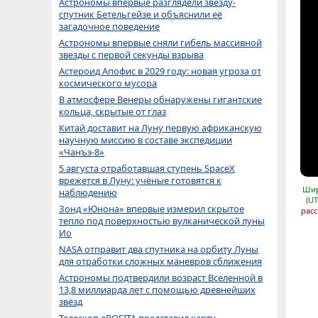
Астрономы впервые разглядели звезду-
спутник Бетельгейзе и объяснили её
загадочное поведение
Астрономы впервые сняли гибель массивной
звезды с первой секунды взрыва
Астероид Апофис в 2029 году: новая угроза от
космического мусора
В атмосфере Венеры обнаружены гигантские
кольца, скрытые от глаз
Китай доставит на Луну первую африканскую
научную миссию в составе экспедиции
«Чанъэ-8»
5 августа отработавшая ступень SpaceX
врежется в Луну: учёные готовятся к
Шир
наблюдению
(UT
Зонд «Юнона» впервые измерил скрытое
расс
тепло под поверхностью вулканической луны
Ио
NASA отправит два спутника на орбиту Луны
для отработки сложных маневров сближения
Астрономы подтвердили возраст Вселенной в
13,8 миллиарда лет с помощью древнейших
звёзд