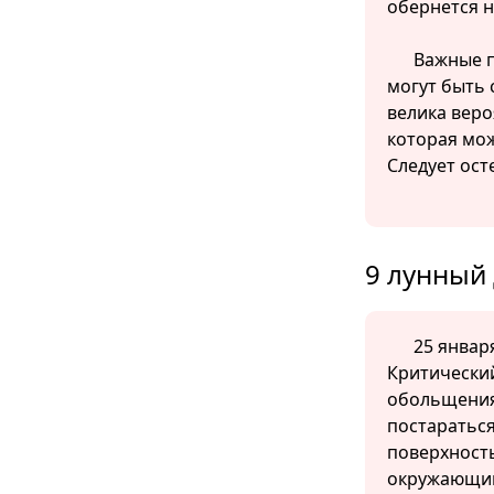
обернется 
Важные п
могут быть 
велика веро
которая мож
Следует ост
9 лунный 
25 января
Критический
обольщения
постараться
поверхност
окружающи