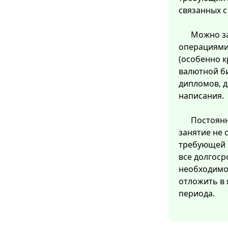
связанных 
Можно з
операциями
(особенно 
валютной б
дипломов, д
написания.
Постоянн
занятие не 
требующей 
все долгоср
необходимо 
отложить в 
периода.