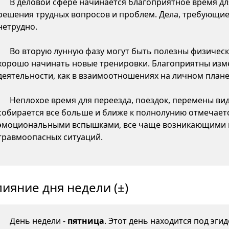
В деловой сфере начинается благоприятное время д
решения трудных вопросов и проблем. Дела, требующие
нетрудно.
Во вторую лунную фазу могут быть полезны физическ
хорошо начинать новые тренировки. Благоприятны изме
деятельности, как в взаимоотношениях на личном плане,
Неплохое время для переезда, поездок, перемены ви
собирается все больше и ближе к полнолунию отмечаетс
эмоциональными вспышками, все чаще возникающими 
травмоопасных ситуаций.
лияние дня недели (±)
День недели -
пятница
. Этот день находится под эги