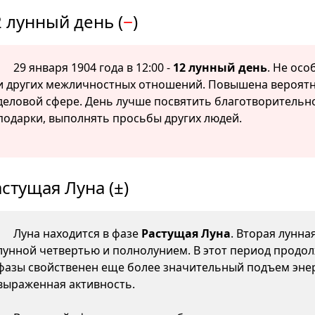
 лунный день (
−
)
29 января 1904 года в 12:00 -
12 лунный день
. Не ос
и других межличностных отношений. Повышена вероятно
деловой сфере. День лучше посвятить благотворительно
подарки, выполнять просьбы других людей.
стущая Луна (±)
Луна находится в фазе
Растущая Луна
. Вторая лунна
лунной четвертью и полнолунием. В этот период продол
фазы свойственен еще более значительный подъем энер
выраженная активность.