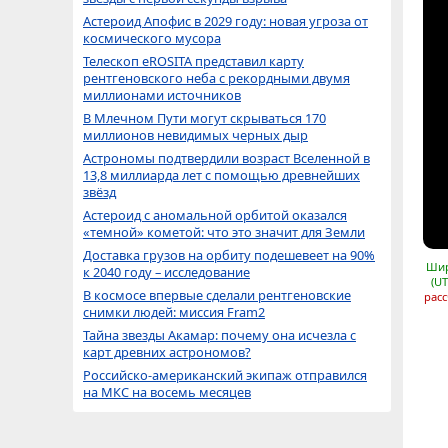
Астероид Апофис в 2029 году: новая угроза от
космического мусора
Телескоп eROSITA представил карту
рентгеновского неба с рекордными двумя
миллионами источников
В Млечном Пути могут скрываться 170
миллионов невидимых черных дыр
Астрономы подтвердили возраст Вселенной в
13,8 миллиарда лет с помощью древнейших
звёзд
Астероид с аномальной орбитой оказался
«темной» кометой: что это значит для Земли
Доставка грузов на орбиту подешевеет на 90%
Шир
к 2040 году – исследование
(UT
В космосе впервые сделали рентгеновские
расс
снимки людей: миссия Fram2
Тайна звезды Акамар: почему она исчезла с
карт древних астрономов?
Российско-американский экипаж отправился
на МКС на восемь месяцев