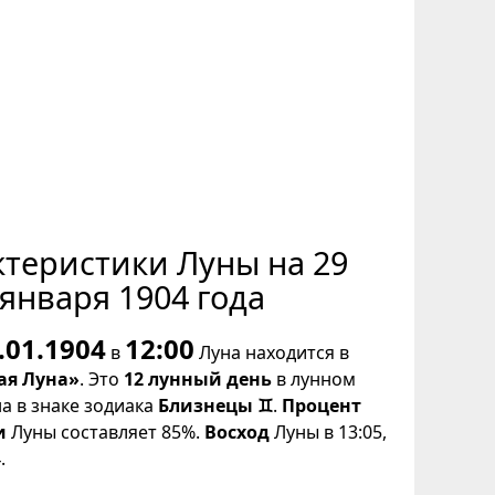
ктеристики Луны на 29
января 1904 года
.01.1904
12:00
в
Луна находится в
ая Луна»
. Это
12 лунный день
в лунном
на в знаке зодиака
Близнецы ♊
.
Процент
и
Луны составляет 85%.
Восход
Луны в 13:05,
.