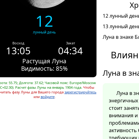
Хр
12
12 лунный день
13 лунный день
лунный день
Луна в знаке Б
Восход
Закат
13:05
04:34
Влиян
Растущая Луна
Видимость: 85%
Луна в зн
ота: 55.75; Долгота: 37.62; Часовой пояс: Europe/Moscow
C+02:30). Расчет фазы Луны на январь 1904 года.
Чтобы
читать фазу Луны для Вашего города
зарегистрируйтесь
Луна в з
или
войдите
.
энергичных 
стоит заня
внимания и
проблемами
активность 
требующих 