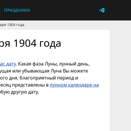
К
ПРАЗДНИКИ
аря 1904 года
ря 1904 года
ас дату
. Какая фаза Луны, лунный день,
астущая или убывающая Луна Вы можете
ного дня, благоприятный период и
месяц представлены в
лунном календаре на
юбую другую дату.