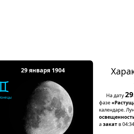
Хара
29 января 1904
♊
29
На дату
изнецы
фазе
«Растущ
календаре. Лу
освещенност
а
закат
в 04:34