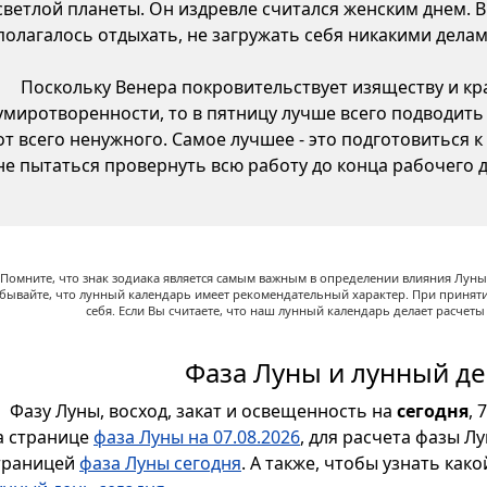
светлой планеты. Он издревле считался женским днем. 
полагалось отдыхать, не загружать себя никакими делам
Поскольку Венера покровительствует изяществу и кр
умиротворенности, то в пятницу лучше всего подводить
от всего ненужного. Самое лучшее - это подготовиться 
не пытаться провернуть всю работу до конца рабочего д
Помните, что знак зодиака является самым важным в определении влияния Луны,
абывайте, что лунный календарь имеет рекомендательный характер. При принят
себя. Если Вы считаете, что наш лунный календарь делает расчет
Фаза Луны и лунный де
Фазу Луны, восход, закат и освещенность на
сегодня
, 
а странице
фаза Луны на 07.08.2026
, для расчета фазы Л
траницей
фаза Луны сегодня
. А также, чтобы узнать как