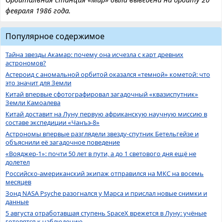
февраля 1986 года.
Популярное содержимое
Тайна звезды Акамар: почему она исчезла с карт древних
астрономов?
Астероид с аномальной орбитой оказался «темной» кометой: что
это значит для Земли
Китай впервые сфотографировал загадочный «квазиспутник»
Земли Камоалева
Китай доставит на Луну первую африканскую научную миссию в
составе экспедиции «Чанъэ-8»
Астрономы впервые разглядели звезду-спутник Бетельгейзе и
объяснили её загадочное поведение
«Вояджер-1»: почти 50 лет в пути, а до 1 светового дня ещё не
долетел
Российско-американский экипаж отправился на МКС на восемь
месяцев
Зонд NASA Psyche разогнался у Марса и прислал новые снимки и
данные
5 августа отработавшая ступень SpaceX врежется в Луну: учёные
готовятся к наблюдению