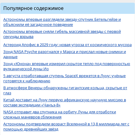
Популярное содержимое
Астрономы впервые разглядели звезду-спутник Бетельгейзе и
объяснили её загадочное поведение
Астрономы впервые сняли гибель массивной звезды с первой
секунды взрыва
Астероид Апофис в 2029 году: новая угроза от космического мусора
Зонд NASA Psyche разогнался у Марса и прислал новые снимки и
данные
Зонд «Юнона» впервые измерил скрытое тепло под поверхностью
вулканической луны Ио
5 августа отработавшая ступень SpaceX врежется в Луну: учёные
готовятся к наблюдению
В атмосфере Венеры обнаружены гигантские кольца, скрытые от
глаз
Китай доставит на Луну первую африканскую научную миссию в
составе экспедиции «Чанъэ-8»
NASA отправит два спутника на орбиту Луны для отработки
сложных маневров сближения
Астрономы подтвердили возраст Вселенной в 13,8 миллиарда лет с
помощью древнейших звёзд