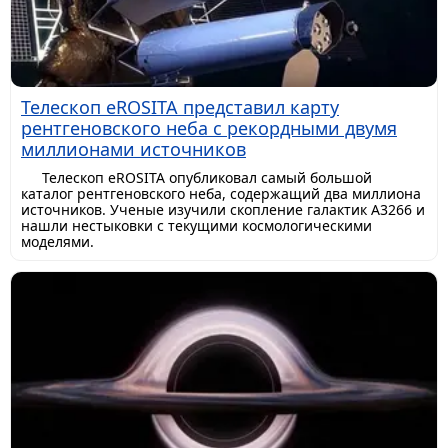
Телескоп eROSITA представил карту
рентгеновского неба с рекордными двумя
миллионами источников
Телескоп eROSITA опубликовал самый большой
каталог рентгеновского неба, содержащий два миллиона
источников. Ученые изучили скопление галактик A3266 и
нашли нестыковки с текущими космологическими
моделями.