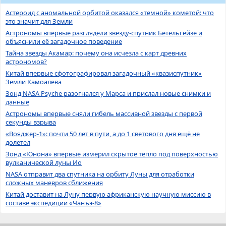
Астероид с аномальной орбитой оказался «темной» кометой: что
это значит для Земли
Астрономы впервые разглядели звезду-спутник Бетельгейзе и
объяснили её загадочное поведение
Тайна звезды Акамар: почему она исчезла с карт древних
астрономов?
Китай впервые сфотографировал загадочный «квазиспутник»
Земли Камоалева
Зонд NASA Psyche разогнался у Марса и прислал новые снимки и
данные
Астрономы впервые сняли гибель массивной звезды с первой
секунды взрыва
«Вояджер-1»: почти 50 лет в пути, а до 1 светового дня ещё не
долетел
Зонд «Юнона» впервые измерил скрытое тепло под поверхностью
вулканической луны Ио
NASA отправит два спутника на орбиту Луны для отработки
сложных маневров сближения
Китай доставит на Луну первую африканскую научную миссию в
составе экспедиции «Чанъэ-8»