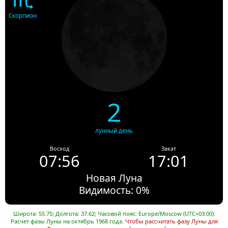
Скорпион
2
лунный день
Восход
Закат
07:56
17:01
Новая Луна
Видимость: 0%
Широта: 55.75; Долгота: 37.62; Часовой пояс: Europe/Moscow (UTC+03:00).
Расчет фазы Луны на октябрь 1968 года.
Чтобы рассчитать фазу Луны для