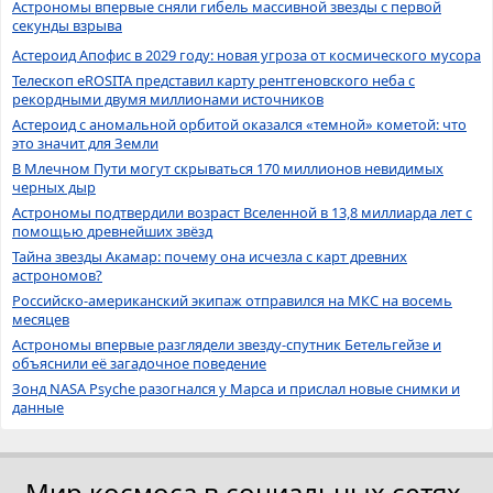
Астрономы впервые сняли гибель массивной звезды с первой
секунды взрыва
Астероид Апофис в 2029 году: новая угроза от космического мусора
Телескоп eROSITA представил карту рентгеновского неба с
рекордными двумя миллионами источников
Астероид с аномальной орбитой оказался «темной» кометой: что
это значит для Земли
В Млечном Пути могут скрываться 170 миллионов невидимых
черных дыр
Астрономы подтвердили возраст Вселенной в 13,8 миллиарда лет с
помощью древнейших звёзд
Тайна звезды Акамар: почему она исчезла с карт древних
астрономов?
Российско-американский экипаж отправился на МКС на восемь
месяцев
Астрономы впервые разглядели звезду-спутник Бетельгейзе и
объяснили её загадочное поведение
Зонд NASA Psyche разогнался у Марса и прислал новые снимки и
данные
Мир космоса в социальных сетях.