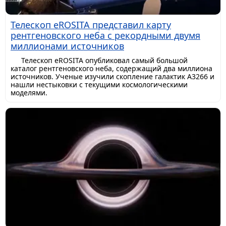
Телескоп eROSITA представил карту
рентгеновского неба с рекордными двумя
миллионами источников
Телескоп eROSITA опубликовал самый большой
каталог рентгеновского неба, содержащий два миллиона
источников. Ученые изучили скопление галактик A3266 и
нашли нестыковки с текущими космологическими
моделями.