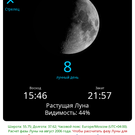
Стрелец
8
лунный день
Восход
Закат
15:46
21:57
Растущая Луна
Видимость: 44%
Широта: 55.75; Долгота: 37.62; Часовой пояс: Europe/Moscow (UTC+04:00).
Расчет фазы Луны на август 2006 года.
Чтобы рассчитать фазу Луны для