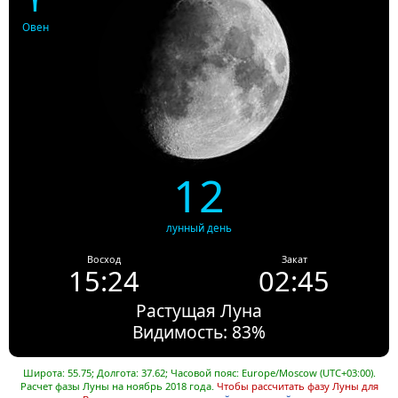
Овен
12
лунный день
Восход
Закат
15:24
02:45
Растущая Луна
Видимость: 83%
Широта: 55.75; Долгота: 37.62; Часовой пояс: Europe/Moscow (UTC+03:00).
Расчет фазы Луны на ноябрь 2018 года.
Чтобы рассчитать фазу Луны для