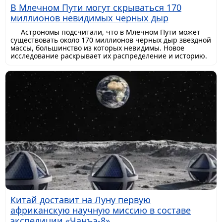
В Млечном Пути могут скрываться 170
миллионов невидимых черных дыр
Астрономы подсчитали, что в Млечном Пути может
существовать около 170 миллионов черных дыр звездной
массы, большинство из которых невидимы. Новое
исследование раскрывает их распределение и историю.
Китай доставит на Луну первую
африканскую научную миссию в составе
экспедиции «Чанъэ-8»