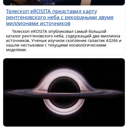
Телескоп eROSITA представил карту
рентгеновского неба с рекордными двумя
миллионами источников
Телескоп eROSITA опубликовал самый большой
каталог рентгеновского неба, содержащий два миллиона
источников. Ученые изучили скопление галактик A3266 и
нашли нестыковки с текущими космологическими
моделями.