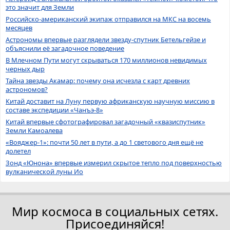
это значит для Земли
Российско-американский экипаж отправился на МКС на восемь
месяцев
Астрономы впервые разглядели звезду-спутник Бетельгейзе и
объяснили её загадочное поведение
В Млечном Пути могут скрываться 170 миллионов невидимых
черных дыр
Тайна звезды Акамар: почему она исчезла с карт древних
астрономов?
Китай доставит на Луну первую африканскую научную миссию в
составе экспедиции «Чанъэ-8»
Китай впервые сфотографировал загадочный «квазиспутник»
Земли Камоалева
«Вояджер-1»: почти 50 лет в пути, а до 1 светового дня ещё не
долетел
Зонд «Юнона» впервые измерил скрытое тепло под поверхностью
вулканической луны Ио
Мир космоса в социальных сетях.
Присоединяйся!