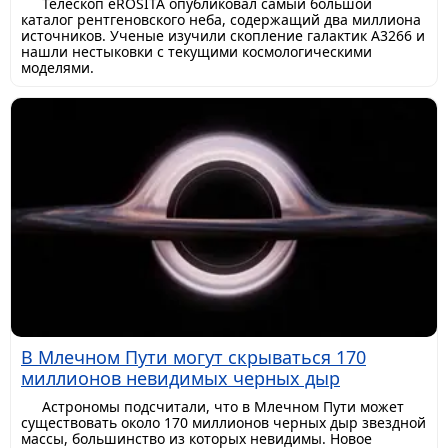
Телескоп eROSITA опубликовал самый большой
каталог рентгеновского неба, содержащий два миллиона
источников. Ученые изучили скопление галактик A3266 и
нашли нестыковки с текущими космологическими
моделями.
В Млечном Пути могут скрываться 170
миллионов невидимых черных дыр
Астрономы подсчитали, что в Млечном Пути может
существовать около 170 миллионов черных дыр звездной
массы, большинство из которых невидимы. Новое