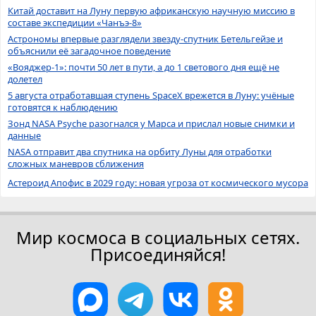
Китай доставит на Луну первую африканскую научную миссию в
составе экспедиции «Чанъэ-8»
Астрономы впервые разглядели звезду-спутник Бетельгейзе и
объяснили её загадочное поведение
«Вояджер-1»: почти 50 лет в пути, а до 1 светового дня ещё не
долетел
5 августа отработавшая ступень SpaceX врежется в Луну: учёные
готовятся к наблюдению
Зонд NASA Psyche разогнался у Марса и прислал новые снимки и
данные
NASA отправит два спутника на орбиту Луны для отработки
сложных маневров сближения
Астероид Апофис в 2029 году: новая угроза от космического мусора
Мир космоса в социальных сетях.
Присоединяйся!