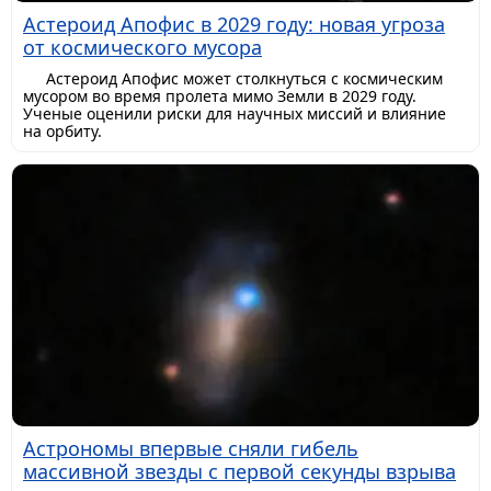
Астероид Апофис в 2029 году: новая угроза
от космического мусора
Астероид Апофис может столкнуться с космическим
мусором во время пролета мимо Земли в 2029 году.
Ученые оценили риски для научных миссий и влияние
на орбиту.
Астрономы впервые сняли гибель
массивной звезды с первой секунды взрыва