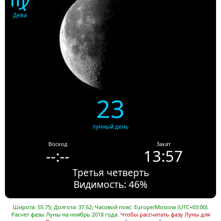
Дева
23
лунный день
Восход
Закат
--:--
13:57
Третья четверть
Видимость: 46%
Широта: 55.75; Долгота: 37.62; Часовой пояс: Europe/Moscow (UTC+03:00).
Расчет фазы Луны на ноябрь 2018 года.
Чтобы рассчитать фазу Луны для