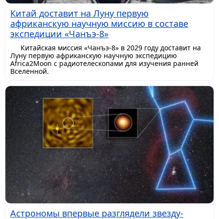
Китай доставит на Луну первую
африканскую научную миссию в составе
экспедиции «Чанъэ-8»
Китайская миссия «Чанъэ-8» в 2029 году доставит на
Луну первую африканскую научную экспедицию
Africa2Moon с радиотелескопами для изучения ранней
Вселенной.
Астрономы впервые разглядели звезду-