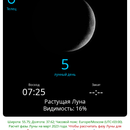
Телец
5
лунный день
Восход
Закат
07:25
--:--
Растущая Луна
Видимость: 16%
Широта: 55.75; Долгота: 37.62; Часовой пояс: Europe/Moscow (UTC+03:00).
Расчет фазы Луны на март 2023 года.
Чтобы рассчитать фазу Луны для