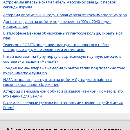
Астрономы впервые сняли гибель массивной звезды с первой
секунды взрыва
Астероид Апофис в 2029 году: новая угроза от космического мусора
Доставка грузов на орбиту подешевеет на 90% к 2040 году –
исследование
В атмосфере Венеры обнаружены гигантские кольца, скрытые от
глаз
Телескоп eROSITA представил карту рентгеновского неба с
рекордными двумя миллионами источников
Китай доставит на Луну первую африканскую научную миссию в
составе экспедиции «Чанъэ-8»
Зонд «Юнона» впервые измерил скрытое тепло под поверхностью
вулканической луны Ио
NASA отправит два спутника на орбиту Луны для отработки
сложных маневров сближения
Астероид с аномальной орбитой оказался «темной» кометой: что
это значит для Земли
В космосе впервые сделали рентгеновские снимки людей: миссия
Fram2