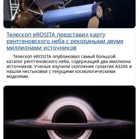
Телескоп eROSITA представил карту
рентгеновского неба с рекордными двумя
миллионами источников
Телескоп eROSITA опубликовал самый большой
каталог рентгеновского неба, содержащий два миллиона
источников. Ученые изучили скопление галактик A3266 и
нашли нестыковки с текущими космологическими
моделями.