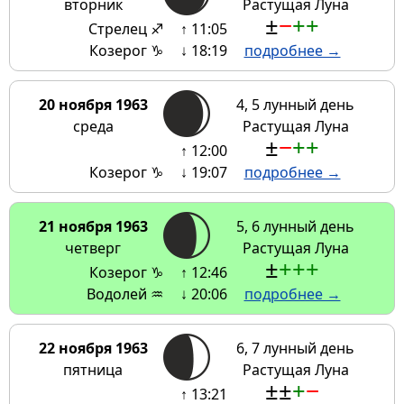
вторник
Растущая Луна
±
−
+
+
Стрелец ♐
↑ 11:05
Козерог ♑
↓ 18:19
подробнее →
20 ноября 1963
4, 5 лунный день
среда
Растущая Луна
±
−
+
+
↑ 12:00
Козерог ♑
↓ 19:07
подробнее →
21 ноября 1963
5, 6 лунный день
четверг
Растущая Луна
±
+
+
+
Козерог ♑
↑ 12:46
Водолей ♒
↓ 20:06
подробнее →
22 ноября 1963
6, 7 лунный день
пятница
Растущая Луна
±
±
+
−
↑ 13:21