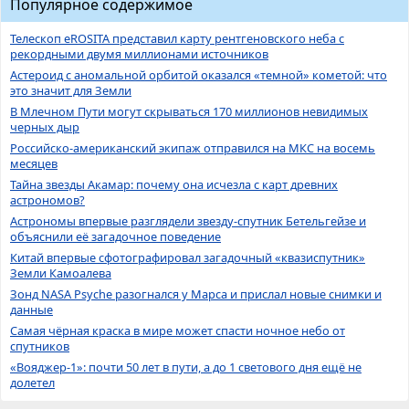
Популярное содержимое
Телескоп eROSITA представил карту рентгеновского неба с
рекордными двумя миллионами источников
Астероид с аномальной орбитой оказался «темной» кометой: что
это значит для Земли
В Млечном Пути могут скрываться 170 миллионов невидимых
черных дыр
Российско-американский экипаж отправился на МКС на восемь
месяцев
Тайна звезды Акамар: почему она исчезла с карт древних
астрономов?
Астрономы впервые разглядели звезду-спутник Бетельгейзе и
объяснили её загадочное поведение
Китай впервые сфотографировал загадочный «квазиспутник»
Земли Камоалева
Зонд NASA Psyche разогнался у Марса и прислал новые снимки и
данные
Самая чёрная краска в мире может спасти ночное небо от
спутников
«Вояджер-1»: почти 50 лет в пути, а до 1 светового дня ещё не
долетел