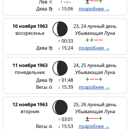
±
−
−
+
Лев ♌
↑ --:--
Дева ♍
↓ 15:06
подробнее →
10 ноября 1963
23, 24 лунный день
воскресенье
Убывающая Луна
+
+
−
−
↑ 00:33
Дева ♍
↓ 15:24
подробнее →
11 ноября 1963
24, 25 лунный день
понедельник
Убывающая Луна
+
−
−
+
Дева ♍
↑ 01:48
Весы ♎
↓ 15:39
подробнее →
12 ноября 1963
25, 26 лунный день
вторник
Убывающая Луна
±
−
−
+
↑ 03:01
Весы ♎
↓ 15:53
подробнее →