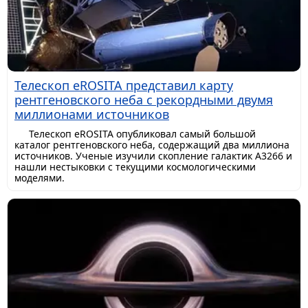
Телескоп eROSITA представил карту
рентгеновского неба с рекордными двумя
миллионами источников
Телескоп eROSITA опубликовал самый большой
каталог рентгеновского неба, содержащий два миллиона
источников. Ученые изучили скопление галактик A3266 и
нашли нестыковки с текущими космологическими
моделями.