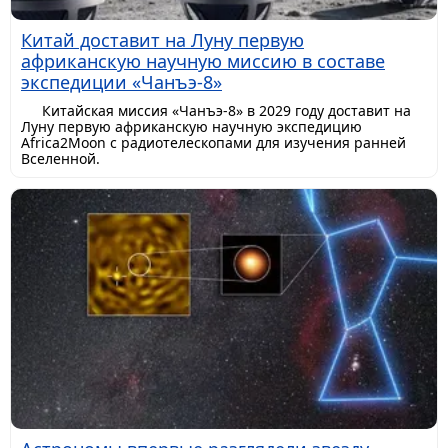
Китай доставит на Луну первую
африканскую научную миссию в составе
экспедиции «Чанъэ-8»
Китайская миссия «Чанъэ-8» в 2029 году доставит на
Луну первую африканскую научную экспедицию
Africa2Moon с радиотелескопами для изучения ранней
Вселенной.