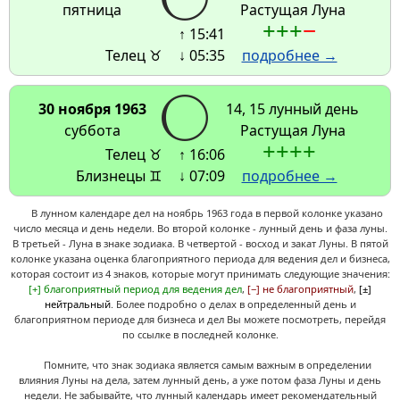
пятница
Растущая Луна
+
+
+
−
↑ 15:41
Телец ♉
↓ 05:35
подробнее →
30 ноября 1963
14, 15 лунный день
суббота
Растущая Луна
+
+
+
+
Телец ♉
↑ 16:06
Близнецы ♊
↓ 07:09
подробнее →
В лунном календаре дел на ноябрь 1963 года в первой колонке указано
число месяца и день недели. Во второй колонке - лунный день и фаза луны.
В третьей - Луна в знаке зодиака. В четвертой - восход и закат Луны. В пятой
колонке указана оценка благоприятного периода для ведения дел и бизнеса,
которая состоит из 4 знаков, которые могут принимать следующие значения:
[+] благоприятный период для ведения дел
,
[−] не благоприятный
,
[±]
нейтральный
. Более подробно о делах в определенный день и
благоприятном периоде для бизнеса и дел Вы можете посмотреть, перейдя
по ссылке в последней колонке.
Помните, что знак зодиака является самым важным в определении
влияния Луны на дела, затем лунный день, а уже потом фаза Луны и день
недели. Не забывайте, что лунный календарь имеет рекомендательный