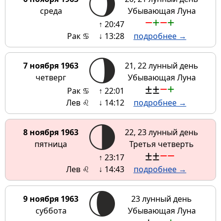
среда
Убывающая Луна
−
+
−
+
↑ 20:47
Рак ♋
↓ 13:28
подробнее →
7 ноября 1963
21, 22 лунный день
четверг
Убывающая Луна
±
±
−
+
Рак ♋
↑ 22:01
Лев ♌
↓ 14:12
подробнее →
8 ноября 1963
22, 23 лунный день
пятница
Третья четверть
±
±
−
−
↑ 23:17
Лев ♌
↓ 14:43
подробнее →
9 ноября 1963
23 лунный день
суббота
Убывающая Луна