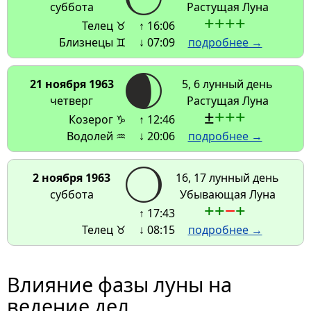
суббота
Растущая Луна
+
+
+
+
Телец ♉
↑ 16:06
Близнецы ♊
↓ 07:09
подробнее →
21 ноября 1963
5, 6 лунный день
четверг
Растущая Луна
±
+
+
+
Козерог ♑
↑ 12:46
Водолей ♒
↓ 20:06
подробнее →
2 ноября 1963
16, 17 лунный день
суббота
Убывающая Луна
+
+
−
+
↑ 17:43
Телец ♉
↓ 08:15
подробнее →
Влияние фазы луны на
ведение дел