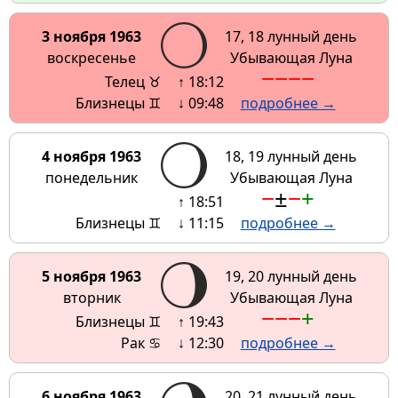
3 ноября 1963
17, 18 лунный день
воскресенье
Убывающая Луна
−
−
−
−
Телец ♉
↑ 18:12
Близнецы ♊
↓ 09:48
подробнее →
4 ноября 1963
18, 19 лунный день
понедельник
Убывающая Луна
−
±
−
+
↑ 18:51
Близнецы ♊
↓ 11:15
подробнее →
5 ноября 1963
19, 20 лунный день
вторник
Убывающая Луна
−
−
−
+
Близнецы ♊
↑ 19:43
Рак ♋
↓ 12:30
подробнее →
6 ноября 1963
20, 21 лунный день