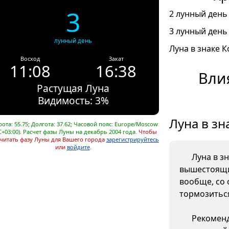
3
2 лунный день 
3 лунный день 
лунный день
Луна в знаке К
Восход
Закат
11:08
16:38
Вли
Растущая Луна
Видимость: 3%
Луна в зн
ота: 55.75; Долгота: 37.62; Часовой пояс: Europe/Moscow
C+03:00). Расчет фазы Луны на декабрь 2004 года.
Чтобы
читать фазу Луны для Вашего города
зарегистрируйтесь
или
войдите
.
Луна в з
вышестоящи
вообще, со 
тормозиться
Рекоменд