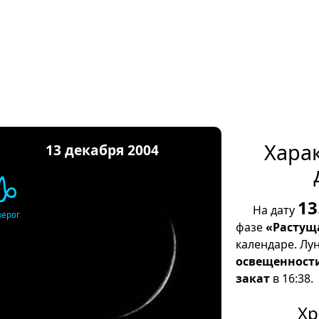
Хара
13 декабря 2004
♑
13
На дату
зерог
фазе
«Растущ
календаре. Лу
освещенност
закат
в 16:38.
Хр