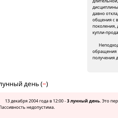
длительной
дисциплины.
давно откла
общения с 
поколения, 
купли-прода
Неподход
обращения к
получения д
лунный день (
−
)
13 декабря 2004 года в 12:00 -
3 лунный день
. Это пе
Пассивность недопустима.