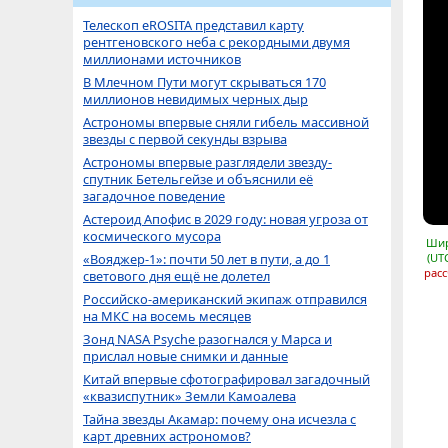
Телескоп eROSITA представил карту
рентгеновского неба с рекордными двумя
миллионами источников
В Млечном Пути могут скрываться 170
миллионов невидимых черных дыр
Астрономы впервые сняли гибель массивной
звезды с первой секунды взрыва
Астрономы впервые разглядели звезду-
спутник Бетельгейзе и объяснили её
загадочное поведение
Астероид Апофис в 2029 году: новая угроза от
космического мусора
Шир
«Вояджер-1»: почти 50 лет в пути, а до 1
(UT
расс
светового дня ещё не долетел
Российско-американский экипаж отправился
на МКС на восемь месяцев
Зонд NASA Psyche разогнался у Марса и
прислал новые снимки и данные
Китай впервые сфотографировал загадочный
«квазиспутник» Земли Камоалева
Тайна звезды Акамар: почему она исчезла с
карт древних астрономов?