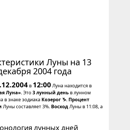
ктеристики Луны на 13
декабря 2004 года
.12.2004
12:00
в
Луна находится в
ая Луна»
. Это
3 лунный день
в лунном
на в знаке зодиака
Козерог ♑
.
Процент
и
Луны составляет 3%.
Восход
Луны в 11:08, а
онология лунных дней