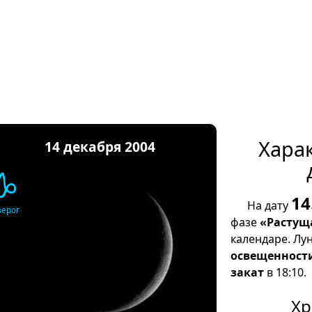
Хара
14 декабря 2004
♑
14
На дату
зерог
фазе
«Растущ
календаре. Лу
освещенност
закат
в 18:10.
Хр