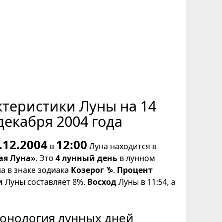
ктеристики Луны на 14
декабря 2004 года
.12.2004
12:00
в
Луна находится в
ая Луна»
. Это
4 лунный день
в лунном
на в знаке зодиака
Козерог ♑
.
Процент
и
Луны составляет 8%.
Восход
Луны в 11:54, а
онология лунных дней