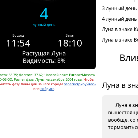
4
3 лунный день 
4 лунный день 
лунный день
Луна в знаке К
Восход
Закат
11:54
18:10
Луна в знаке В
Растущая Луна
Вли
Видимость: 8%
ота: 55.75; Долгота: 37.62; Часовой пояс: Europe/Moscow
C+03:00). Расчет фазы Луны на декабрь 2004 года.
Чтобы
Луна в зн
читать фазу Луны для Вашего города
зарегистрируйтесь
или
войдите
.
Луна в з
вышестоящи
вообще, со 
тормозиться