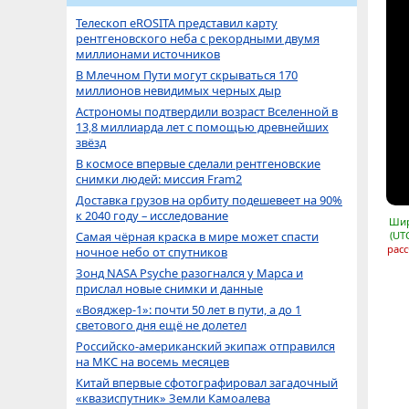
Телескоп eROSITA представил карту
рентгеновского неба с рекордными двумя
миллионами источников
В Млечном Пути могут скрываться 170
миллионов невидимых черных дыр
Астрономы подтвердили возраст Вселенной в
13,8 миллиарда лет с помощью древнейших
звёзд
В космосе впервые сделали рентгеновские
снимки людей: миссия Fram2
Доставка грузов на орбиту подешевеет на 90%
к 2040 году – исследование
Шир
Самая чёрная краска в мире может спасти
(UT
расс
ночное небо от спутников
Зонд NASA Psyche разогнался у Марса и
прислал новые снимки и данные
«Вояджер-1»: почти 50 лет в пути, а до 1
светового дня ещё не долетел
Российско-американский экипаж отправился
на МКС на восемь месяцев
Китай впервые сфотографировал загадочный
«квазиспутник» Земли Камоалева