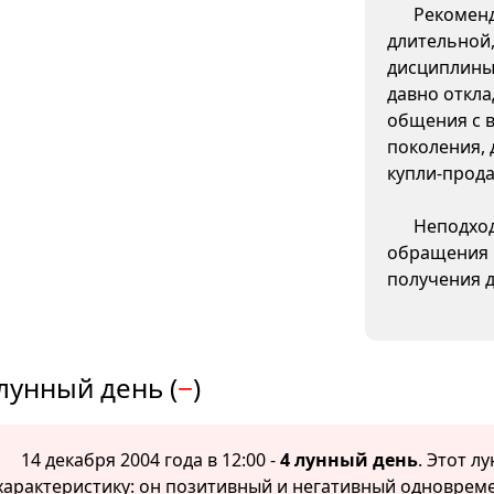
Рекоменд
длительной
дисциплины.
давно откла
общения с 
поколения, 
купли-прода
Неподход
обращения к
получения д
лунный день (
−
)
14 декабря 2004 года в 12:00 -
4 лунный день
. Этот л
характеристику: он позитивный и негативный одноврем