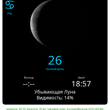
♋
Рак
26
лунный день
Восход
Закат
--:--
18:57
Убывающая Луна
Видимость: 14%
Широта: 55.75; Долгота: 37.62; Часовой пояс: Europe/Moscow (UTC+03:00).