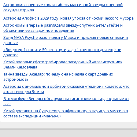
Астрономы впервые сняли гибель массивной звезды с первой
секунды взрыва
Астероид Апофис в 2029 году: новая угроза от космического мусора
Астрономы впервые разглядели звезду-спутник Бетельгейзе и
объяснили её загадочное поведение
Зонд NASA Psyche разогнался у Марса и прислал новые снимки и
данные
«Вояджер-1»: почти 50 лет в пути, а до 1 светового дня ещё не
долетел
Китай впервые сфотографировал загадочный «квазиспутник»
Земли Камоалева
Тайна звезды Акамар: почему она исчезла с карт древних
астрономов?
Астероид с аномальной орбитой оказался «темной» кометой: что
это значит для Земли
В атмосфере Венеры обнаружены гигантские кольца, скрытые от
глаз
Китай доставит на Луну первую африканскую научную миссию в
составе экспедиции «Чанъэ-8»