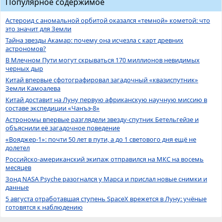
Популярное содержимое
Астероид с аномальной орбитой оказался «темной» кометой: что
это значит для Земли
Тайна звезды Акамар: почему она исчезла с карт древних
астрономов?
В Млечном Пути могут скрываться 170 миллионов невидимых
черных дыр
Китай впервые сфотографировал загадочный «квазиспутник»
Земли Камоалева
Китай доставит на Луну первую африканскую научную миссию в
составе экспедиции «Чанъэ-8»
Астрономы впервые разглядели звезду-спутник Бетельгейзе и
объяснили её загадочное поведение
«Вояджер-1»: почти 50 лет в пути, а до 1 светового дня ещё не
долетел
Российско-американский экипаж отправился на МКС на восемь
месяцев
Зонд NASA Psyche разогнался у Марса и прислал новые снимки и
данные
5 августа отработавшая ступень SpaceX врежется в Луну: учёные
готовятся к наблюдению