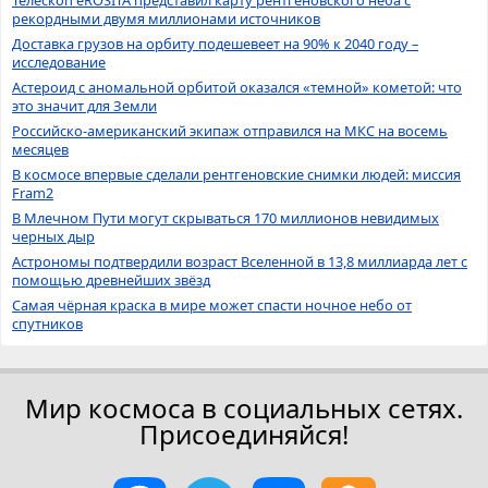
Телескоп eROSITA представил карту рентгеновского неба с
рекордными двумя миллионами источников
Доставка грузов на орбиту подешевеет на 90% к 2040 году –
исследование
Астероид с аномальной орбитой оказался «темной» кометой: что
это значит для Земли
Российско-американский экипаж отправился на МКС на восемь
месяцев
В космосе впервые сделали рентгеновские снимки людей: миссия
Fram2
В Млечном Пути могут скрываться 170 миллионов невидимых
черных дыр
Астрономы подтвердили возраст Вселенной в 13,8 миллиарда лет с
помощью древнейших звёзд
Самая чёрная краска в мире может спасти ночное небо от
спутников
Мир космоса в социальных сетях.
Присоединяйся!