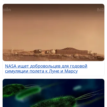
NASA ищет добровольцев для годовой
симуляции полета к Луне и Марсу