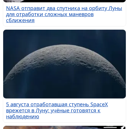
NASA отправит два спутника на орбиту Луны
для отработки сложных маневров
сближения
5 августа отработавшая ступень SpaceX
врежется в Луну: учёные готовятся к
наблюдению