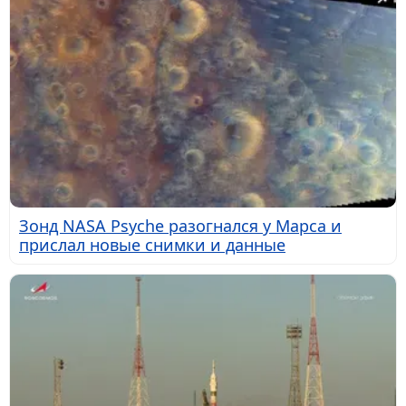
Зонд NASA Psyche разогнался у Марса и
прислал новые снимки и данные