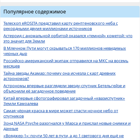
Популярное содержимое
Телескоп eROSITA представил карту рентгеновского неба с
рекордными двумя миллионами источников
Астероид с аномальной орбитой оказался «темной» кометой: что
это значит для Земли
В Млечном Пути могут скрываться 170 миллионов невидимых
черных дыр
Российско-американский экипаж отправился на МКС на восемь
месяцев
Тайна звезды Акамар: почему она исчезла с карт древних
астрономов?
Астрономы впервые разглядели звезду-спутник Бетельгейзе и
объяснили её загадочное поведение
Китай впервые сфотографировал загадочный «квазиспутник»
Земли Камоалева
Самая чёрная краска в мире может спасти ночное небо от
спутников
Зонд NASA Psyche разогнался у Марса и прислал новые снимки и
данные
«Вояджер-1»: почти 50 лет в пути, а до 1 светового дня ещё не